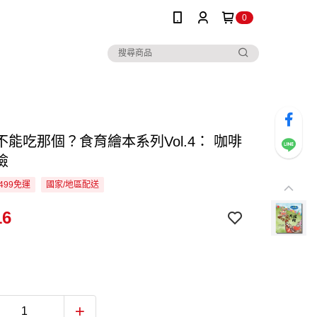
0
不能吃那個？食育繪本系列Vol.4： 咖啡
險
499免運
國家/地區配送
16