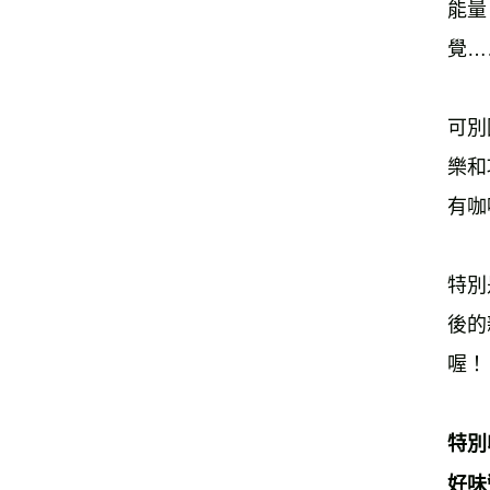
能量
覺…
可別
樂和
有咖
特別
後的
喔！
特別
好味