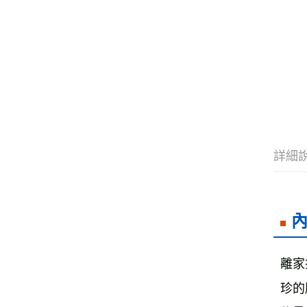
詳細
離家
珍的