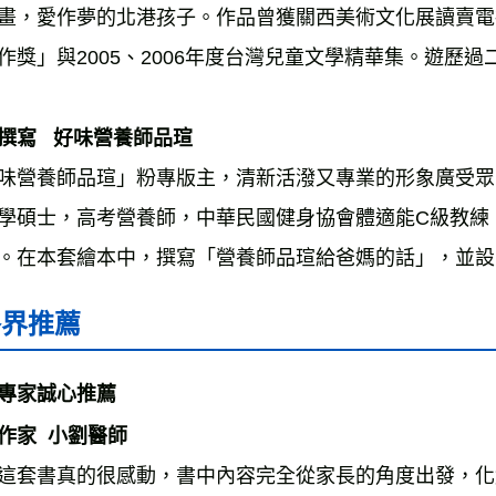
畫，愛作夢的北港孩子。作品曾獲關西美術文化展讀賣電
作獎」與2005、2006年度台灣兒童文學精華集。遊歷
撰寫   好味營養師品瑄
味營養師品瑄」粉專版主，清新活潑又專業的形象廣受眾
學碩士，高考營養師，中華民國健身協會體適能C級教練
。在本套繪本中，撰寫「營養師品瑄給爸媽的話」，並設
各界推薦
專家誠心推薦 
作家  小劉醫師 
這套書真的很感動，書中內容完全從家長的角度出發，化