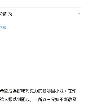
付款
類 (5)
0，滿NT$499(含以上)免運費
籍
客服
家取貨
0，滿NT$499(含以上)免運費
週三親子共學日
付款
坊
0，滿NT$799(含以上)免運費
書
1取貨
0，滿NT$799(含以上)免運費
0，滿NT$799(含以上)免運費
希望成為好吃巧克力的咖啡因小妹，在珍
00，滿NT$99,999(含以上)免運費
讓人類感到開心」，所以三兄妹不斷散發
運費
查看運費