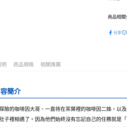
運送方式
全家取貨
商品相關分
每筆NT$5
❚ 紙本書
分享
付款後全
最新出版
每筆NT$5
└童書教育
7-11取貨
❚ 康健書
每筆NT$6
說明
商品規格
相關推薦
└康健紙本
付款後7-1
每筆NT$6
宅配
內容簡介
每筆NT$7
離島宅配
探險的咖啡因大哥、一直待在茶葉裡的咖啡因二姊，以及
每筆NT$2
肚子裡相遇了。因為他們始終沒有忘記自己的任務就是「
海外叢書