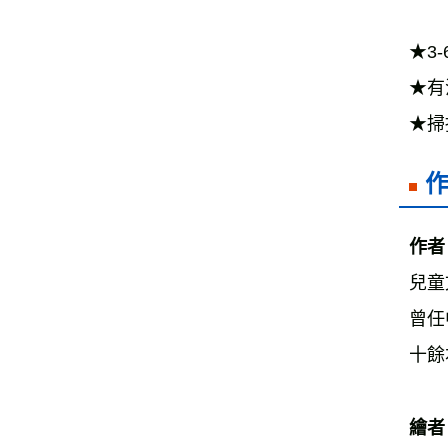
★3
★有
★掃
作者
兒童
曾任
十餘
繪者