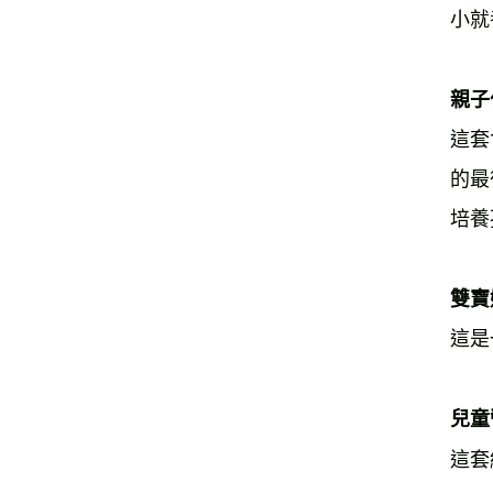
小就
親子
這套
的最
培養
雙寶
這是
兒童
這套