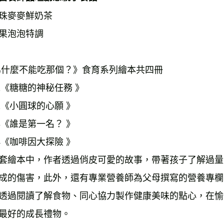
珠麥麥鮮奶茶
果泡泡特調
為什麼不能吃那個？》食育系列繪本共四冊
l.1《糖糖的神秘任務 》
l.2《小圓球的心願 》
l.3《誰是第一名？ 》
l.4《咖啡因大探險 》
套繪本中，作者透過俏皮可愛的故事，帶著孩子了解過量
成的傷害，此外，還有專業營養師為父母撰寫的營養專欄
透過閱讀了解食物、同心協力製作健康美味的點心，在愉
最好的成長禮物。