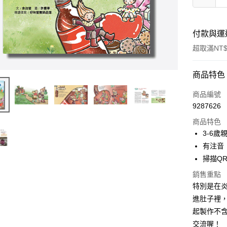
付款與運
超取滿NT$
付款方式
商品特色
信用卡一
商品編號
9287626
超商取貨
商品特色
LINE Pay
3-6
有注音
Apple Pay
掃描QR
街口支付
銷售重點
特別是在
悠遊付
進肚子裡
ATM付款
起製作不
交流喔！