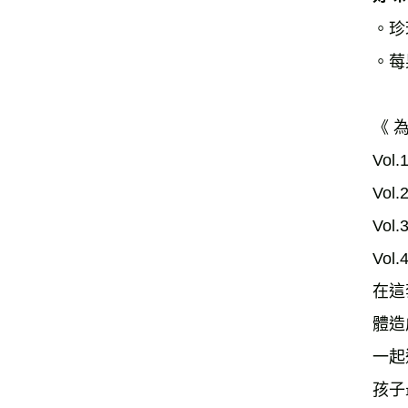
。珍
。莓
《 
Vo
Vo
Vo
Vo
在這
體造
一起
孩子