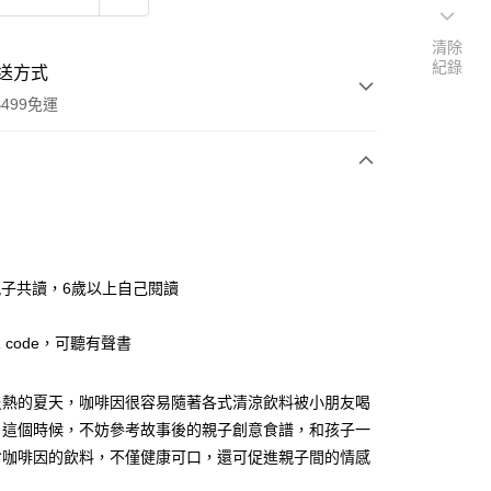
清除
紀錄
送方式
499免運
次付款
付款
歲親子共讀，6歲以上自己閱讀
 code，可聽有聲書
炎熱的夏天，咖啡因很容易隨著各式清涼飲料被小朋友喝
，這個時候，不妨參考故事後的親子創意食譜，和孩子一
含咖啡因的飲料，不僅健康可口，還可促進親子間的情感