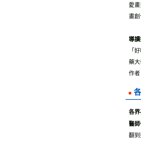
愛畫
畫創
導讀
「好
藥大
作者
各界
醫師
翻到