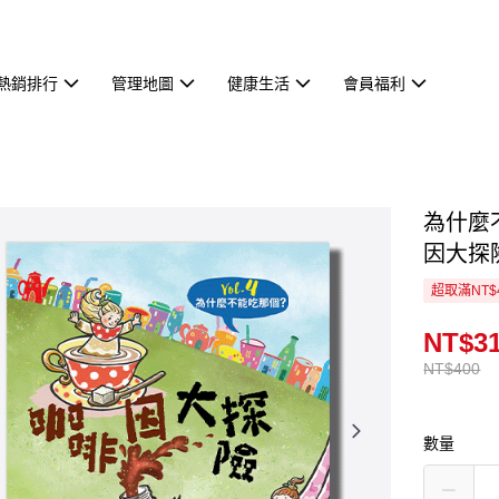
熱銷排行
管理地圖
健康生活
會員福利
為什麼
因大探
超取滿NT$
NT$3
NT$400
數量