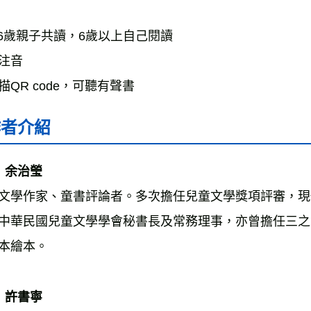
-6歲親子共讀，6歲以上自己閱讀
注音
描QR code，可聽有聲書
作者介紹
  余治瑩
文學作家、童書評論者。多次擔任兒童文學獎項評審，現
中華民國兒童文學學會秘書長及常務理事，亦曾擔任三之
本繪本。 
  許書寧