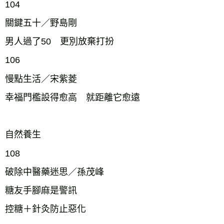
104
關鍵五十／野島剛
男人過了50 更別放棄打扮
106
慢點生活／宋紫菱
幸福門檻設得愈高 就距離它愈遠
自然養生
108
破除中醫藥迷思／孫茂峰
糖友手腳麻是警訊
控糖＋針灸防止惡化