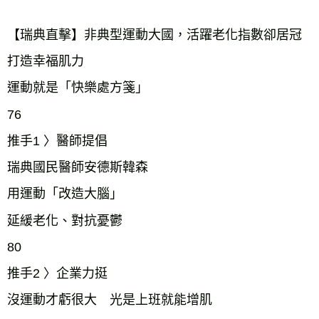
【瑞典直擊】非典型運動大國，活躍老化指數卻居冠
打造幸福肌力
運動就是「快樂處方箋」
76
推手1 〉醫師提倡
瑞典國民醫師安德斯韓森
用運動「改造大腦」
延緩老化、對抗憂鬱
80
推手2 〉企業力挺
沒運動才虧很大 光是上班就能增肌