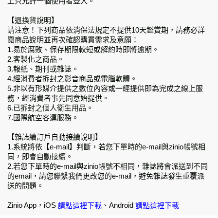
上只允許一個使用者登入。
【退換貨說明】
請注意！下列商品依消保法規定不提供10天鑑賞期，請務必詳
閱商品說明並再次確認購買需求及意願：
1.易於腐敗、保存期限較短或解約時即將逾期。
2.客製化之商品。
3.報紙、期刊或雜誌。
4.經消費者拆封之影音商品或電腦軟體。
5.非以有形媒介提供之數位內容或一經提供即為完成之線上服
務，經消費者事先同意始提供。
6.已拆封之個人衛生用品。
7.國際航空客運服務。
【雜誌續訂戶自動接續說明】
1.系統將依【e-mail】判斷，若您下單時的e-mail與zinio帳號相
同，即會自動接續。
2.若您下單時的e-mail與zinio帳號不相同，雜誌將會派送到不同
的email，請您聯繫我們更改您的e-mail，避免雜誌發生重覆派
送的問題。
Zinio App，iOS
、Android
請點這裡下載
請點這裡下載