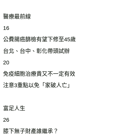
醫療最前線
16
公費腸癌篩檢有望下修至45歲
台北、台中、彰化帶頭試辦
20
免疫細胞治療貴又不一定有效
注意3重點以免「家破人亡」
富足人生
26
膝下無子財產誰繼承？