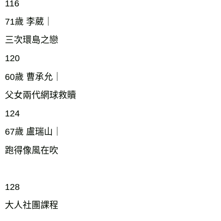
116
71歲 李葳｜
三次環島之戀
120
60歲 曹承允｜
父女兩代網球救贖
124
67歲 盧瑞山｜
跑得像風在吹
128
大人社團課程