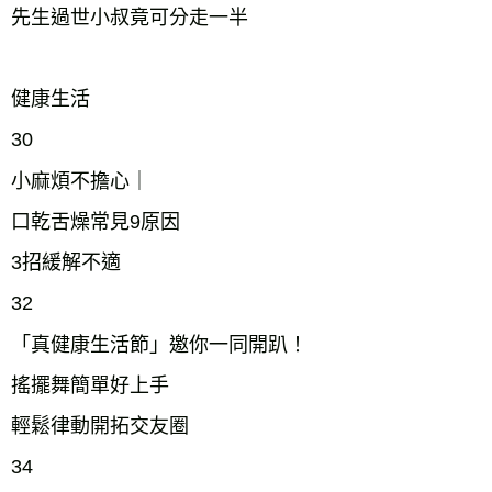
先生過世小叔竟可分走一半
健康生活
30
小麻煩不擔心｜
口乾舌燥常見9原因
3招緩解不適
32
「真健康生活節」邀你一同開趴！
搖擺舞簡單好上手
輕鬆律動開拓交友圈
34