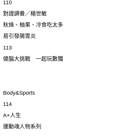
110
對證調養／楊世敏
秋燥、柚果、冷食吃太多
易引發腸胃炎
113
健腦大挑戰 一起玩數獨
Body&Sports
114
A+人生
運動魂人物系列