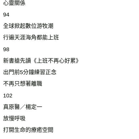
心靈關係
94
全球掀起數位游牧潮
行遍天涯海角都能上班
98
新書搶先讀《上班不再心好累》
出門前5分鐘練習正念
不再只想著離職
102
真原醫／楊定一
放慢呼吸
打開生命的療癒空間