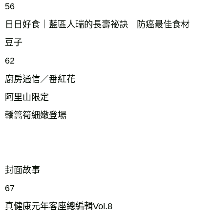
56
日日好食｜藍區人瑞的長壽祕訣 防癌最佳食材
豆子
62
廚房通信／番紅花
阿里山限定
轎篙筍細嫩登場
封面故事
67
真健康元年客座總編輯Vol.8