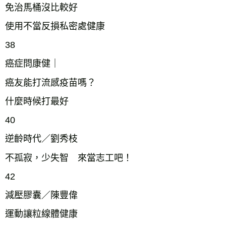
免治馬桶沒比較好
使用不當反損私密處健康
38
癌症問康健｜
癌友能打流感疫苗嗎？
什麼時候打最好
40
逆齡時代／劉秀枝
不孤寂，少失智 來當志工吧！
42
減壓膠囊／陳豐偉
運動讓粒線體健康