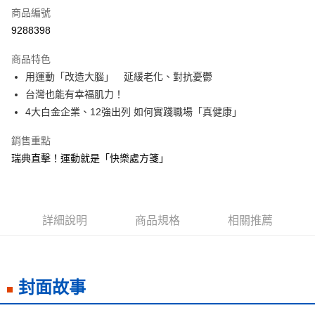
商品編號
LINE Pay
9288398
Apple Pay
商品特色
街口支付
用運動「改造大腦」 延緩老化、對抗憂鬱
台灣也能有幸福肌力！
悠遊付
4大白金企業、12強出列 如何實踐職場「真健康」
ATM付款
銷售重點
瑞典直擊！運動就是「快樂處方箋」
運送方式
數位商品免運
免運費
詳細說明
商品規格
相關推薦
數位商品離島免運
免運費
數位商品海外免運
查看運費
封面故事