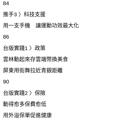
84
推手3 〉科技支援
用一支手機 讓運動功效最大化
86
台版實踐1 〉政策
雲林動起來存雲端幣換美食
屏東用街舞拉近青銀距離
90
台版實踐2 〉保險
動得愈多保費愈低
用外溢保單促進健康