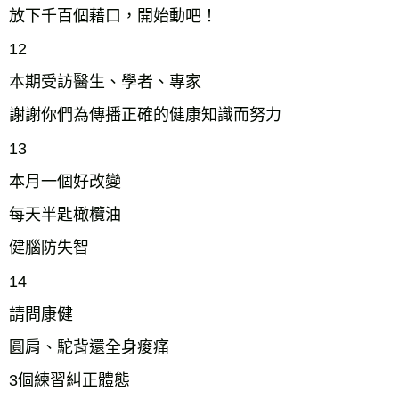
放下千百個藉口，開始動吧！
12
本期受訪醫生、學者、專家
謝謝你們為傳播正確的健康知識而努力
13
本月一個好改變
每天半匙橄欖油
健腦防失智
14
請問康健
圓肩、駝背還全身痠痛
3個練習糾正體態