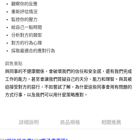
街口支付
觀察你的反應
重新評估情況
悠遊付
監控你的壓力
ATM付款
給自己一點時間
分析對方的類型
運送方式
對方的行為心理
採取最適合的應對行為
宅配
每筆NT$70，滿NT$799(含以上)免運費
銷售重點
數位商品免運
與同事的不健康關係，會破壞我們的信任和安全感，還有我們完成
工作的能力，甚至會讓我們質疑自己的天分、能力和理智。與其被
免運費
迫接受對方的惡行，不如嘗試了解，為什麼這些同事會用有問題的
數位商品離島免運
方式行事，以及我們可以用什麼策略應對。
免運費
離島宅配
每筆NT$200，滿NT$99,999(含以上)免運費
詳細說明
商品規格
相關推薦
海外叢書運費
查看運費