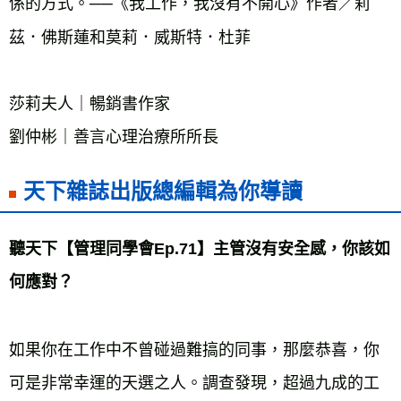
係的方式。──《我工作，我沒有不開心》作者／莉
茲．佛斯蓮和莫莉．威斯特．杜菲
莎莉夫人｜暢銷書作家
劉仲彬｜善言心理治療所所長
天下雜誌出版總編輯為你導讀
聽天下【管理同學會Ep.71】主管沒有安全感，你該如
何應對？
如果你在工作中不曾碰過難搞的同事，那麼恭喜，你
可是非常幸運的天選之人。調查發現，超過九成的工