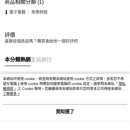
商品相關分類 (1)
❚ 電子書籍
商業財經
評價
喜歡這個商品嗎？購買後給他一個好評吧
本分類熱銷
全站排行
本網站中使用 cookie，欲查詢有關本網站使用 cookie 方式之詳情，及若您不希
熱門標籤
望在電腦上使用 cookie 時應如何變更電腦的 cookie 設定，請參閱本網站「
隱私
權條款
」之 Cookie 聲明。您繼續使用本網站即表示您同意本公司得按本網站使
用條款之 Cookie 聲明使用 cookie。
了解更多 >
我知道了