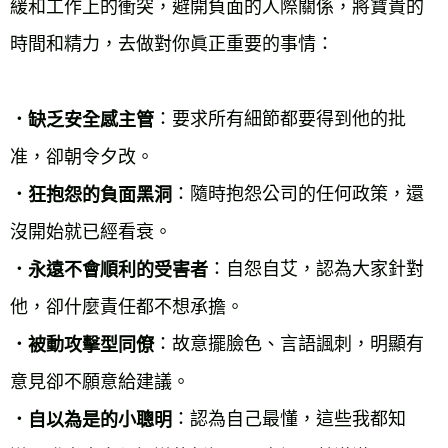
緩和工作上的衝突，避開負面的人際關係，將寶貴的
時間和精力，去做對你眞正重要的事情：
：要求所有細節都要得到他的批
．缺乏安全感主管
准，卻朝令夕改。
：隨時抱怨公司的任何政策，還
．狂抱怨的負面黑洞
沒開始就已經看衰。
：自怨自艾，認為大家針對
．永遠不會順利的受害者
他，卻什麼責任都不想承擔。
：故意擺臉色、言語諷刺，明顯有
．被動攻擊型同僚
意見卻不願意給建議。
：認為自己最懂，這些我都知
．自以為是的小聰明