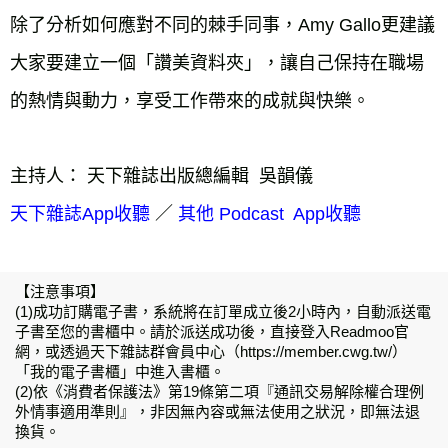
除了分析如何應對不同的棘手同事，Amy Gallo更建議
大家要建立一個「讚美資料夾」，讓自己保持在職場
的熱情與動力，享受工作帶來的成就與快樂。

主持人： 天下雜誌出版總編輯  吳韻儀
 ／ 
天下雜誌App收聽
其他 Podcast  App收聽
【注意事項】
(1)成功訂購電子書，系統將在訂單成立後2小時內，自動派送電
子書至您的書櫃中。請於派送成功後，直接登入Readmoo官
網，或透過天下雜誌群會員中心（https://member.cwg.tw/）
「我的電子書櫃」中進入書櫃。
(2)依《消費者保護法》第19條第二項『通訊交易解除權合理例
外情事適用準則』，非因無內容或無法使用之狀況，即無法退
換貨。