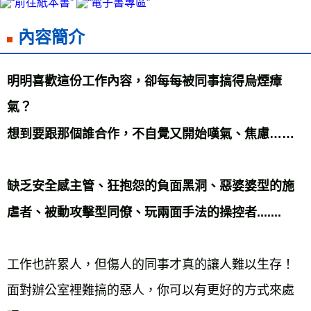
雜誌海外運費
查看運費
數位商品海外免運
查看運費
內容簡介
明明喜歡這份工作內容，卻每每被同事搞得烏煙瘴
氣？
想到要跟那個誰合作，不自覺又開始嘆氣、焦慮……
缺乏安全感主管、狂抱怨的負面黑洞、惡婆婆型的施
虐者、被動攻擊型同僚、玩兩面手法的操控者.......
工作也許累人，但傷人的同事才真的讓人難以生存！
面對辦公室裡難搞的惡人，你可以有更好的方式來處