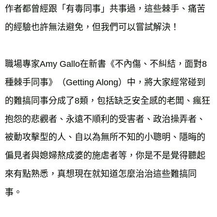
作者都曾經跟「有毒同事」共事過，這些棘手、痛苦
的經驗也許無法避免，但我們可以嘗試解決！

職場專家Amy Gallo在新書《不內傷、不糾結，面對8
種棘手同事》（Getting Along）中，將大家經常碰到
的難搞同事分成了8類，包括缺乏安全感的老闆、瘋狂
抱怨的悲觀者、永遠不順利的受害者、政治操弄者、
被動攻擊型的人、自以為無所不知的小聰明、隱晦的
偏見者與媳婦熬成婆的施虐者等，你是不是覺得聽起
來有點熟悉，真想現在就知道怎麼治治這些難搞同
事。
