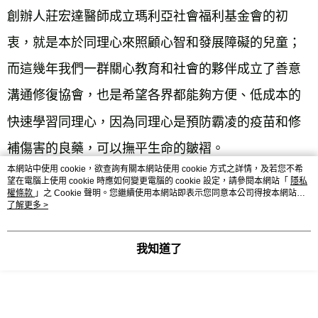
創辦人莊宏達醫師成立瑪利亞社會福利基金會的初
衷，就是本於同理心來照顧心智和發展障礙的兒童；
而這幾年我們一群關心教育和社會的夥伴成立了善意
溝通修復協會，也是希望各界都能夠方便、低成本的
快速學習同理心，因為同理心是預防霸凌的疫苗和修
補傷害的良藥，可以撫平生命的皺褶。

本網站中使用 cookie，欲查詢有關本網站使用 cookie 方式之詳情，及若您不希
望在電腦上使用 cookie 時應如何變更電腦的 cookie 設定，請參閱本網站「
隱私
權條款
」之 Cookie 聲明。您繼續使用本網站即表示您同意本公司得按本網站使
用條款之 Cookie 聲明使用 cookie。
了解更多 >
▍許正熙（國立臺灣大學社會工作學系助理教授）

我知道了
在互動經驗中省思，如何溫柔善待所有人
那是一個夏末初秋的週末午後，我和琮諭（柏穎）約