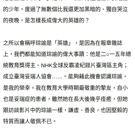
的少年，度過了無數個比我還更加黑暗的、獨自哭泣
的夜晚，是怎樣長成偉大的英雄的？

之所以會稱呼琮諭是「英雄」，是因為在報章雜誌
上，我們都能知道琮諭的偉大事蹟：他是二○一五年總
統教育獎得主、NHK全球反霸凌紀錄片臺灣區主角；
成立臺灣妥瑞人協會……。能夠藉此機會認識琮諭，
是我的榮幸。我在教育大學時期最敬重的摯友，自小
也是妥瑞症的患者，雖然她在長大後幾乎痊癒，但她
跟訪談影片中的琮諭一樣，謙虛、善良，也因堅毅的
特質而讓人敬佩不已。
