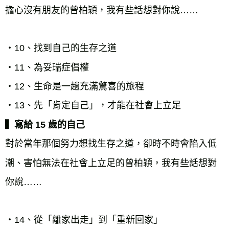
擔心沒有朋友的曾柏穎，我有些話想對你說……

・10、找到自己的生存之道

・11、為妥瑞症倡權

・12、生命是一趟充滿驚喜的旅程

▍寫給 15 歲的自己
對於當年那個努力想找生存之道，卻時不時會陷入低
潮、害怕無法在社會上立足的曾柏穎，我有些話想對
你說……

・14、從「離家出走」到「重新回家」
