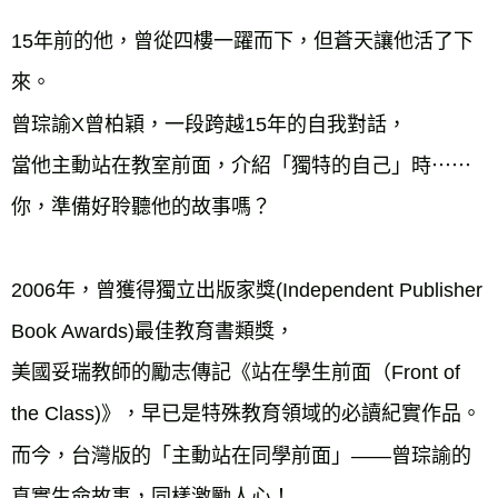
每筆NT$60，滿NT$799(含以上)免運費
15年前的他，曾從四樓一躍而下，但蒼天讓他活了下
宅配
來。

每筆NT$70，滿NT$799(含以上)免運費
曾琮諭X曾柏穎，一段跨越15年的自我對話，

離島宅配
每筆NT$200，滿NT$99,999(含以上)免運費
當他主動站在教室前面，介紹「獨特的自己」時⋯⋯

海外叢書運費
查看運費
你，準備好聆聽他的故事嗎？

雜誌海外運費
查看運費
數位商品海外免運
查看運費
2006年，曾獲得獨立出版家獎(Independent Publisher 
Book Awards)最佳教育書類獎，

美國妥瑞教師的勵志傳記《站在學生前面（Front of 
the Class)》，早已是特殊教育領域的必讀紀實作品。

而今，台灣版的「主動站在同學前面」——曾琮諭的
真實生命故事，同樣激勵人心！
