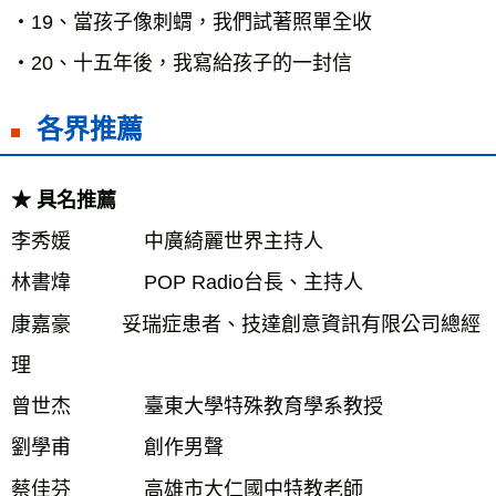
・19、當孩子像刺蝟，我們試著照單全收

各界推薦
★ 具名推薦
李秀媛		中廣綺麗世界主持人		

林書煒		POP Radio台長、主持人		

康嘉豪	    妥瑞症患者、技達創意資訊有限公司總經
理

曾世杰		臺東大學特殊教育學系教授		

劉學甫		創作男聲		

蔡佳芬		高雄市大仁國中特教老師		
