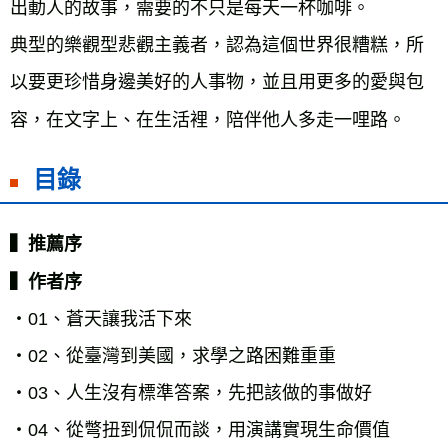
出動人的故事，需要的不只是每天一杯咖啡。

典型的樂觀型悲觀主義者，認為這個世界很糟糕，所
以要更珍惜身邊美好的人事物，並且用更多的愛與包
目錄
▍推薦序 

▍作者序
・01、蒼天讓我活下來

・02、從臺灣到美國，求學之路困難重重

・03、人生沒有標準答案，先把該做的事做好

・04、從彆扭到侃侃而談，用演講實現生命價值
