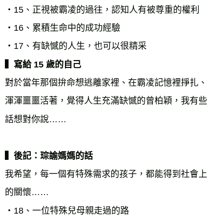
・15、正視被霸凌的過往，認知人有被尊重的權利

・16、累積生命中的成功經驗

▍寫給 15 歲的自己
對於當年那個拚命想逃離家裡、在霸凌記憶裡掙扎、
渾渾噩噩活著，覺得人生充滿缺憾的曾柏穎，我有些
話想對你說……

▍後記：琮諭媽媽的話
我希望，每一個有特殊需求的孩子，都能得到社會上
的關懷……

・18、一位特殊兒母親走過的路
