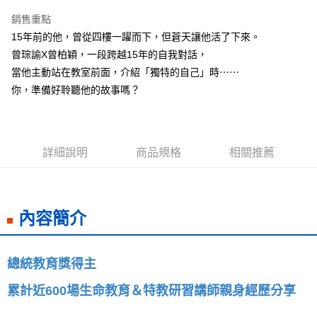
LINE Pay
銷售重點
Apple Pay
15年前的他，曾從四樓一躍而下，但蒼天讓他活了下來。
曾琮諭X曾柏穎，一段跨越15年的自我對話，
街口支付
當他主動站在教室前面，介紹「獨特的自己」時⋯⋯
悠遊付
你，準備好聆聽他的故事嗎？
ATM付款
運送方式
詳細說明
商品規格
相關推薦
全家取貨付款
每筆NT$50，滿NT$499(含以上)免運費
內容簡介
付款後全家取貨
每筆NT$50，滿NT$499(含以上)免運費
7-11取貨付款
總統教育獎得主

每筆NT$60，滿NT$799(含以上)免運費
累計近600場生命教育＆特教研習講師親身經歷分享
付款後7-11取貨