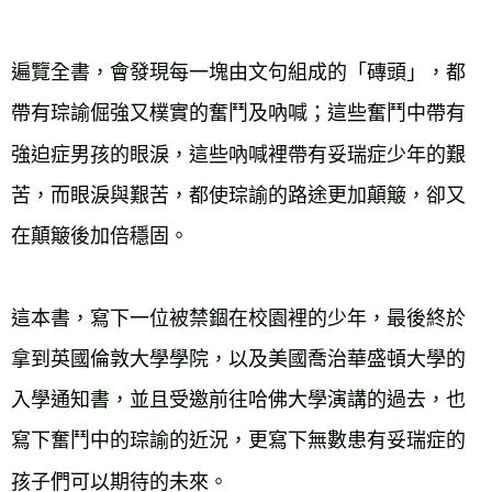
遍覽全書，會發現每一塊由文句組成的「磚頭」，都
帶有琮諭倔強又樸實的奮鬥及吶喊；這些奮鬥中帶有
強迫症男孩的眼淚，這些吶喊裡帶有妥瑞症少年的艱
苦，而眼淚與艱苦，都使琮諭的路途更加顛簸，卻又
在顛簸後加倍穩固。

這本書，寫下一位被禁錮在校園裡的少年，最後終於
拿到英國倫敦大學學院，以及美國喬治華盛頓大學的
入學通知書，並且受邀前往哈佛大學演講的過去，也
寫下奮鬥中的琮諭的近況，更寫下無數患有妥瑞症的
孩子們可以期待的未來。
