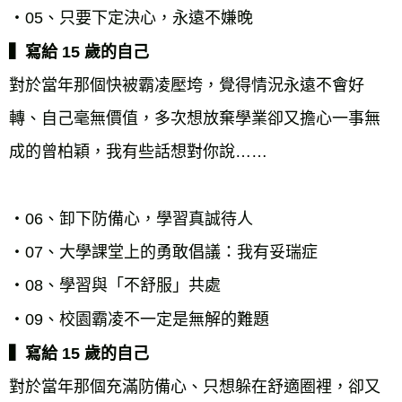
▍寫給 15 歲的自己
對於當年那個快被霸凌壓垮，覺得情況永遠不會好
轉、自己毫無價值，多次想放棄學業卻又擔心一事無
成的曾柏穎，我有些話想對你說……

・06、卸下防備心，學習真誠待人

・07、大學課堂上的勇敢倡議：我有妥瑞症

・08、學習與「不舒服」共處

▍寫給 15 歲的自己
對於當年那個充滿防備心、只想躲在舒適圈裡，卻又