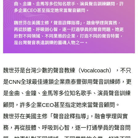
魏世芬是台灣少數的聲音教練（Vocalcoach），不只
是CNN全球最佳連鎖企業鼎泰豐御用聲音訓練師，更
是金曲、金鐘、金馬等多位知名歌手、演員聲音訓練
顧問，許多企業CEO甚至指定她來當聲音顧問。
魏世芬在美國主修「聲音詮釋指導｣，融會學理與實
務，再從肢體、呼吸到心智，逐一打通學員的聲音問