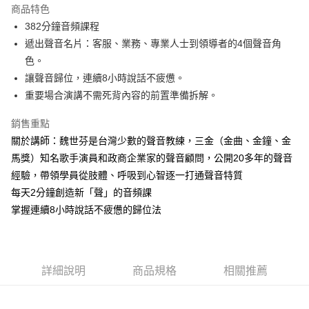
商品特色
街口支付
382分鐘音頻課程
遞出聲音名片：客服、業務、專業人士到領導者的4個聲音角
悠遊付
色。
ATM付款
讓聲音歸位，連續8小時說話不疲憊。
重要場合演講不需死背內容的前置準備拆解。
運送方式
銷售重點
宅配
關於講師：魏世芬是台灣少數的聲音教練，三金（金曲、金鐘、金
每筆NT$70，滿NT$799(含以上)免運費
馬獎）知名歌手演員和政商企業家的聲音顧問，公開20多年的聲音
數位商品免運
經驗，帶領學員從肢體、呼吸到心智逐一打通聲音特質
每天2分鐘創造新「聲」的音頻課
免運費
掌握連續8小時說話不疲憊的歸位法
數位商品離島免運
免運費
離島宅配
詳細說明
商品規格
相關推薦
每筆NT$200，滿NT$99,999(含以上)免運費
海外叢書運費
查看運費