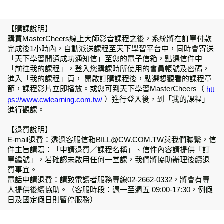
【購課說明】
購買MasterCheers線上大師影音課程之後，系統將在訂單付款
完成後1小時內，自動派送課程至天下學習平台中，同時會寄送
「天下學習開通成功通知信」至您的電子信箱，點選信件中
「前往我的課程」，登入您購課時所使用的會員帳號及密碼，
進入「我的課程」頁， 開啟訂購課程後，點選想觀看的課程章
節，課程影片立即播放。或您可到天下學習MasterCheers（
htt
）進行登入後，到「我的課程」
ps://www.cwlearning.com.tw/
進行觀課。
【退費說明】
E-mail退費：透過客服信箱BILL@CW.COM.TW與我們聯繫，信
件主旨請寫：「申請退費／課程名稱」、信件內容請提供「訂
單編號」，若確認未啟用任何一堂課，我們將協助辦理後續退
費事宜。
電話申請退費：請致電讀者服務專線02-2662-0332，將會有專
人提供後續協助。（客服時段：週一至週五 09:00-17:30，例假
日及國定假日則暫停服務）