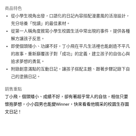
LINE Pay
商品特色
Apple Pay
從小學生視角出發，口語化的日記內容搭配漫畫風的活潑設計，
充分培養「悅讀」的最佳素材。
街口支付
從第一人稱角度敘寫小學生校園生活中常出現的事件，提供各種
悠遊付
解方讓孩子反思。
即使個頭矮小、功課不好，丁小飛在平凡生活裡也能創造不平凡
ATM付款
的故事，重新巔覆孩子對「成功」的定義，建立孩子的自信心與
追求夢想的勇氣。
運送方式
附錄創意滿點的互動日記，讓孩子搭配主題、跟著步驟記錄下自
全家取貨付款
己的塗鴉日記。
每筆NT$50，滿NT$499(含以上)免運費
銷售重點
付款後全家取貨
丁小飛，個頭矮小、成績不好，卻有著超乎常人的自信，相信只要
每筆NT$50，滿NT$499(含以上)免運費
懷抱夢想，小小囧男也能變Winner，快來看看他精采的校園生存圖
7-11取貨付款
文日記！
每筆NT$60，滿NT$799(含以上)免運費
付款後7-11取貨