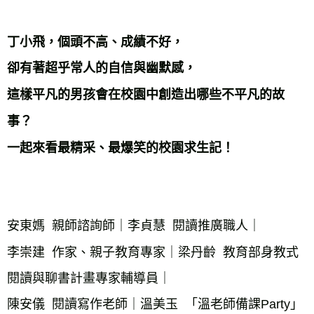
丁小飛，個頭不高、成績不好，

卻有著超乎常人的自信與幽默感，

這樣平凡的男孩會在校園中創造出哪些不平凡的故
事？

一起來看最精采、最爆笑的校園求生記！
安東媽  親師諮詢師｜李貞慧  閱讀推廣職人｜

李崇建  作家、親子教育專家｜梁丹齡  教育部身教式
閱讀與聊書計畫專家輔導員｜

陳安儀  閱讀寫作老師｜溫美玉  「溫老師備課Party」