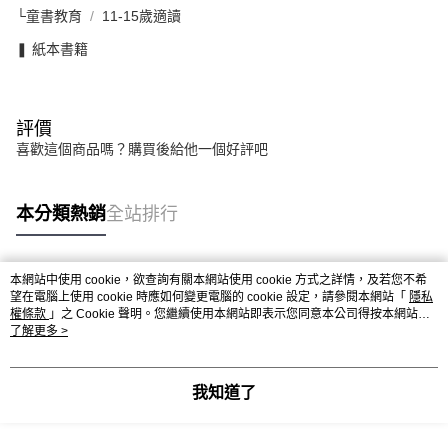
└童書教育
11-15歲適讀
❚ 紙本書籍
評價
喜歡這個商品嗎？購買後給他一個好評吧
本分類熱銷
全站排行
本網站中使用 cookie，欲查詢有關本網站使用 cookie 方式之詳情，及若您不希
熱門標籤
望在電腦上使用 cookie 時應如何變更電腦的 cookie 設定，請參閱本網站「
隱私
權條款
」之 Cookie 聲明。您繼續使用本網站即表示您同意本公司得按本網站使
用條款之 Cookie 聲明使用 cookie。
了解更多 >
我知道了