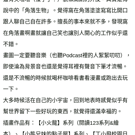
說中的「角落生物」。覺得窩在角落塗塗寫寫比開口
跟人聊自己自在許多。擅長的事本來就不多，發現窩
在角落畫啊畫就讓自己笑也讓別人開心的工作似乎還
不錯。

畫圖一定要聽音樂（也聽Podcast裡的人絮絮叨叨），
即使淪為背景音也還是覺得耳裡有聲音下筆才流暢。

還是不流暢的時候就喝杯咖啡看書看漫畫或跑出去玩
一下。

大多時候活在自己的小宇宙，回到地表時感覺似乎有
幫世界留下一些好玩的東西，就覺得還滿幸福的。

插畫作品有：【小火龍】系列（閱讀123系列&繪
本）、【小熊兄妹的點子屋】系列、【丁小飛校園日