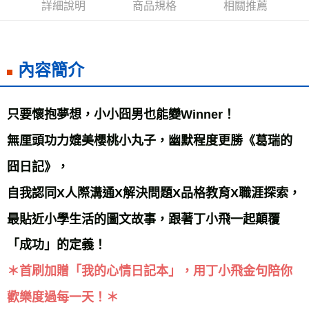
詳細說明
商品規格
相關推薦
每筆NT$60，滿NT$799(含以上)免運費
宅配
每筆NT$70，滿NT$799(含以上)免運費
內容簡介
離島宅配
每筆NT$200，滿NT$99,999(含以上)免運費
只要懷抱夢想，小小囧男也能變Winner！

海外叢書運費
查看運費
無厘頭功力媲美櫻桃小丸子，幽默程度更勝《葛瑞的
雜誌海外運費
查看運費
囧日記》，

數位商品海外免運
查看運費
自我認同X人際溝通X解決問題X品格教育X職涯探索，

最貼近小學生活的圖文故事，跟著丁小飛一起顛覆
＊首刷加贈「我的心情日記本」，用丁小飛金句陪你
歡樂度過每一天！＊