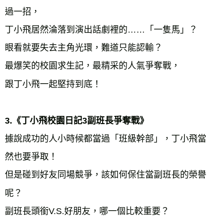
過一招，

丁小飛居然淪落到演出話劇裡的……「一隻馬」？

眼看就要失去主角光環，難道只能認輸？

最爆笑的校園求生記，最精采的人氣爭奪戰，

跟丁小飛一起堅持到底！

3.《丁小飛校園日記3副班長爭奪戰》
據說成功的人小時候都當過「班級幹部」，丁小飛當
然也要爭取！

但是碰到好友同場競爭，該如何保住當副班長的榮譽
呢？

副班長頭銜V.S.好朋友，哪一個比較重要？
