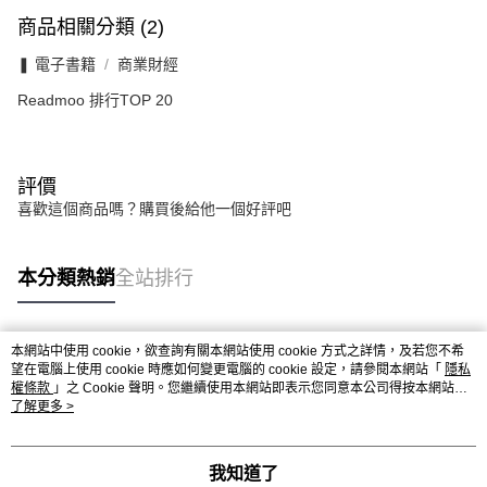
商品相關分類 (2)
❚ 電子書籍
商業財經
Readmoo 排行TOP 20
評價
喜歡這個商品嗎？購買後給他一個好評吧
本分類熱銷
全站排行
本網站中使用 cookie，欲查詢有關本網站使用 cookie 方式之詳情，及若您不希
熱門標籤
望在電腦上使用 cookie 時應如何變更電腦的 cookie 設定，請參閱本網站「
隱私
權條款
」之 Cookie 聲明。您繼續使用本網站即表示您同意本公司得按本網站使
用條款之 Cookie 聲明使用 cookie。
了解更多 >
我知道了