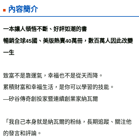
內容簡介
雜誌海外運費
查看運費
數位商品海外免運
查看運費
一本讓人頓悟不斷、好評如潮的書
暢銷全球45國、美版熱賣40萬冊，數百萬人因此改變
一生
致富不是靠運氣，幸福也不是從天而降。
累積財富和幸福生活，是你可以學習的技能。
—矽谷傳奇創投家暨連續創業家納瓦爾
「我自己本身就是納瓦爾的粉絲，長期追蹤、關注他
的發言和評論。