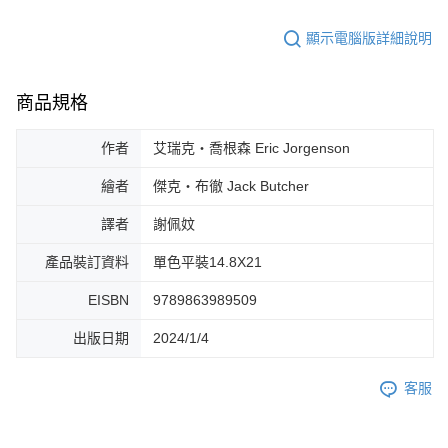
顯示電腦版詳細說明
商品規格
作者
艾瑞克‧喬根森 Eric Jorgenson
繪者
傑克‧布徹 Jack Butcher
譯者
謝佩妏
產品裝訂資料
單色平裝14.8X21
EISBN
9789863989509
出版日期
2024/1/4
客服