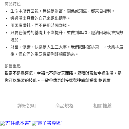
商品特色
街口支付
生命中所有回報，無論是財富、關係或知識，都來自複利。
透過活出真實的自己來退出競爭。
悠遊付
用頭腦賺錢，而不是用時間賺錢。
ATM付款
只要在優秀的基礎上不斷提升，並做到卓越，經濟回報就會指數
增加。
運送方式
財富、健康、快樂是人生三大事。我們把財富排第一，快樂排最
後，但它們的重要性卻剛好相反過來。
宅配
每筆NT$70，滿NT$799(含以上)免運費
銷售重點
數位商品免運
致富不是靠運氣，幸福也不是從天而降。累積財富和幸福生活，是
你可以學習的技能。—矽谷傳奇創投家暨連續創業家 納瓦爾
免運費
數位商品離島免運
免運費
詳細說明
商品規格
相關推薦
離島宅配
每筆NT$200，滿NT$99,999(含以上)免運費
海外叢書運費
查看運費