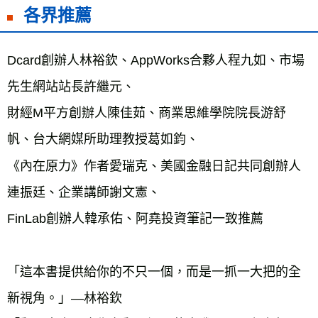
各界推薦
Dcard創辦人林裕欽、AppWorks合夥人程九如、市場
先生網站站長許繼元、
財經M平方創辦人陳佳茹、商業思維學院院長游舒
帆、台大網媒所助理教授葛如鈞、
《內在原力》作者愛瑞克、美國金融日記共同創辦人
連振廷、企業講師謝文憲、
FinLab創辦人韓承佑、阿堯投資筆記一致推薦
「這本書提供給你的不只一個，而是一抓一大把的全
新視角。」—林裕欽