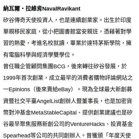
納瓦爾‧拉維肯NavalRavikant
矽谷傳奇天使投資人，也是連續創業家。出生於印度
單親移民家庭，從小把圖書館當安親班，憑藉著對學
習的熱愛，考進名校就讀，畢業於達特茅斯學院，擁
有電腦科學與經濟學雙學位。
曾任職企管顧問集團BCG，後來轉往矽谷發展，於
1999年首次創業，成立最早的消費者購物評論網站之
一Epinions（後來賣給eBay）。現為全球最大新創募
資暨社交平臺AngelList創辦人暨董事長，也是加密貨
幣對沖基金MetaStableCapital、提供創業建議也是矽
谷最早聚焦服務新創公司的VentureHacks、投資基金
Spearhead等公司的共同創辦人。曾獲頒「年度天使