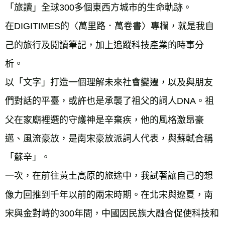
「旅讀」全球300多個東西方城市的生命軌跡。
在DIGITIMES的〈萬里路．萬卷書〉專欄，就是我自
己的旅行及閱讀筆記，加上追蹤科技產業的時事分
析。
以「文字」打造一個理解未來社會變遷，以及與朋友
們對話的平臺，或許也是承襲了祖父的詞人DNA。祖
父在家廟裡選的守護神是辛棄疾，他的風格激昂豪
邁、風流豪放，是南宋豪放派詞人代表，與蘇軾合稱
「蘇辛」。
一次，在前往黃土高原的旅途中，我試著讓自己的想
像力回推到千年以前的兩宋時期。在北宋與遼夏，南
宋與金對峙的300年間，中國因民族大融合促使科技和