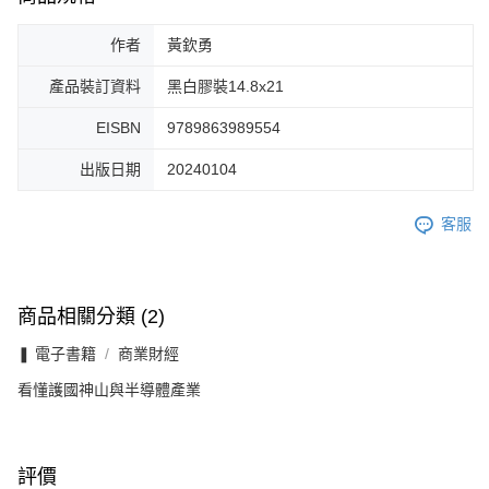
作者
黃欽勇
產品裝訂資料
黑白膠裝14.8x21
EISBN
9789863989554
出版日期
20240104
客服
商品相關分類 (2)
❚ 電子書籍
商業財經
看懂護國神山與半導體產業
評價