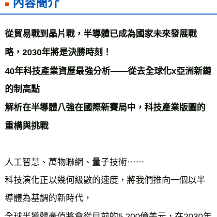
內容簡介
海外叢書運費
查看運費
雜誌海外運費
查看運費
從貿易戰到晶片戰，半導體已成為國家未來發展戰
數位商品海外免運
查看運費
略，2030年將是決勝時刻！
40年科技產業資歷最強分析——從去全球化x亞洲新鏈
的制高點
解析在半導體八強在國際新賽局中，科技產業版圖的
重構與挑戰
人工智慧、萬物聯網、量子技術⋯⋯
科技演化正以幾何級數的速度，將我們推向一個以半
導體為基調的新時代，
全球半導體產值將會從目前的5,200億美元，在2030年