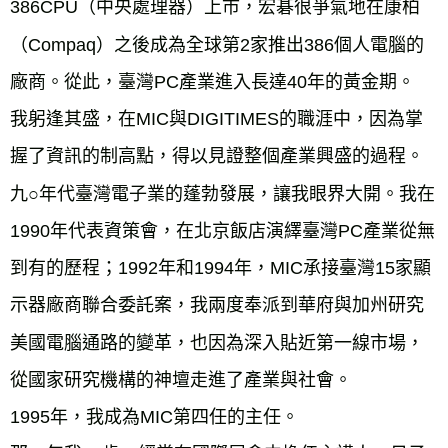
386CPU（中央處理器）上市，宏碁很爭氣地在康柏
（Compaq）之後成為全球第2家推出386個人電腦的
廠商。從此，臺灣PC產業進入長達40年的黃金期。
我躬逢其盛，在MIC與DIGITIMES的職涯中，因為掌
握了資訊的制高點，得以見證整個產業興盛的過程。
九○年代臺灣電子業的蓬勃發展，讓我眼界大開。我在
1990年代表資策會，在北京飯店演繹臺灣PC產業從無
到有的歷程；1992年和1994年，MIC承接臺灣15家顯
示器廠商聯合委託案，我兩度奉派到華府與加州研究
美國電腦通路的變革，也因為深入貼近第一線市場，
從國家研究機構的神壇走進了產業與社會。
1995年，我成為MIC第四任的主任。