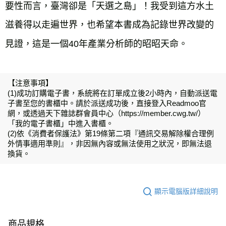
要性而言，臺灣卻是「天選之島」！我受到這方水土
滋養得以走遍世界，也希望本書成為記錄世界改變的
見證，這是一個40年產業分析師的昭昭天命。
【注意事項】
(1)成功訂購電子書，系統將在訂單成立後2小時內，自動派送電
子書至您的書櫃中。請於派送成功後，直接登入Readmoo官
網，或透過天下雜誌群會員中心（https://member.cwg.tw/）
「我的電子書櫃」中進入書櫃。
(2)依《消費者保護法》第19條第二項『通訊交易解除權合理例
外情事適用準則』，非因無內容或無法使用之狀況，即無法退
換貨。
顯示電腦版詳細說明
商品規格