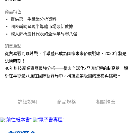
Apple Pay
商品特色
街口支付
提供第一手產業分析資料
圖表輔助呈現半導體市場最新數據
悠遊付
深入解析最具代表的全球半導體八強
ATM付款
銷售重點
從貿易戰到晶片戰，半導體已成為國家未來發展戰略，2030年將是
運送方式
決勝時刻！
宅配
40年科技產業資歷最強分析——從去全球化x亞洲新鏈的制高點，解
每筆NT$70，滿NT$799(含以上)免運費
析在半導體八強在國際新賽局中，科技產業版圖的重構與挑戰。
數位商品免運
免運費
數位商品離島免運
詳細說明
商品規格
相關推薦
免運費
離島宅配
每筆NT$200，滿NT$99,999(含以上)免運費