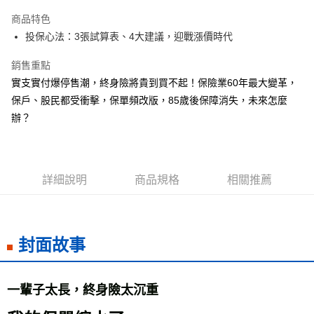
LINE Pay
商品特色
Apple Pay
投保心法：3張試算表、4大建議，迎戰漲價時代
街口支付
銷售重點
實支實付爆停售潮，終身險將貴到買不起！保險業60年最大變革，
悠遊付
保戶、股民都受衝擊，保單頻改版，85歲後保障消失，未來怎麼
ATM付款
辦？
運送方式
全家取貨付款
詳細說明
商品規格
相關推薦
每筆NT$50，滿NT$499(含以上)免運費
付款後全家取貨
每筆NT$50，滿NT$499(含以上)免運費
封面故事
7-11取貨付款
每筆NT$60，滿NT$799(含以上)免運費
一輩子太長，終身險太沉重
付款後7-11取貨