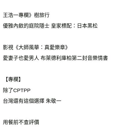
王浩一專欄》樹旅行
優雅內斂的庭院隱士 皇家標配：日本黑松
影視《大師風華：真愛樂章》
愛妻子也愛男人 布萊德利庫柏第二封音樂情書
【專欄】
除了CPTPP
台灣還有這個選擇 朱敬一
用餐前不查評價