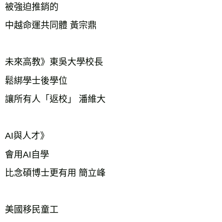
被強迫推銷的
中越命運共同體 黃宗鼎
未
來高教》東吳大學校長
鬆綁學士後學位
讓所有人「返校」
潘維大
AI與人才》
會用AI自學
比念碩博士更有用 簡立峰
美國移民童工