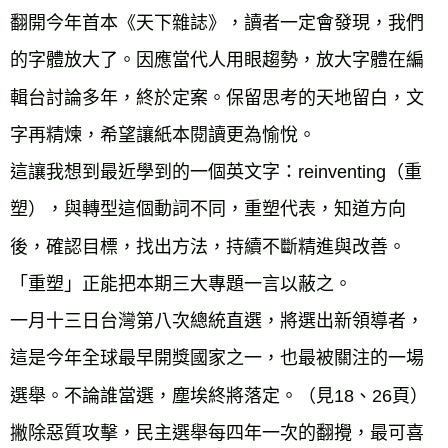
翻開今年首本《天下雜誌》，讀者一定會發現，我們
的字體放大了。因應當代人用眼趨勢，放大字體在編
輯台討論多年，終於定案。保留思考的天地留白，文
字再精煉，希望讓紙本閱讀更為愉悅。
這讓我想到最近學到的一個英文字：reinventing（重
塑），與轉型這個動詞不同，重塑代表，知道方向
後，確認目標，找出方法，持續不斷精進與改善。
「重塑」正能把本期三大專題一言以蔽之。
一月十三日台灣第八次總統直選，將選出新領導者，
這是今年全球最早開獎國家之一，也最被關注的一場
選舉。不論誰當選，塵埃終將落定。（見18、26頁）
撇除惡質攻擊，民主選舉每四年一次的翻攪，最可喜