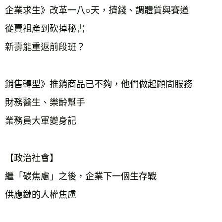
企業求生》改革一八○天，擠錢、調體質與賽道
從賣祖產到砍掉秘書
新壽能重返前段班？
銷售轉型》推銷商品已不夠，他們做起顧問服務
財務醫生、樂齡幫手
業務員大軍變身記
【政治社會】
繼「碳焦慮」之後，企業下一個生存戰
供應鏈的人權焦慮