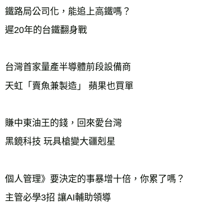
鐵路局公司化，能追上高鐵嗎？
遲20年的台鐵翻身戰
台灣首家量產半導體前段設備商
天虹「賣魚兼製造」 蘋果也買單
賺中東油王的錢，回來愛台灣
黑鏡科技 玩具槍變大疆剋星
個人管理》要決定的事暴增十倍，你累了嗎？
主管必學3招 讓AI輔助領導