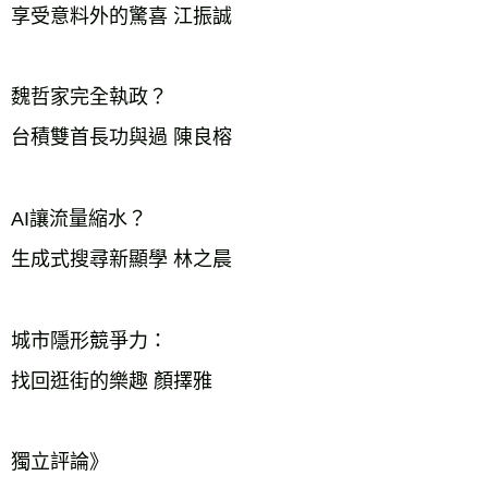
享受意料外的驚喜 江振誠
魏哲家完全執政？
台積雙首長功與過 陳良榕
AI讓流量縮水？
生成式搜尋新顯學 林之晨
城市隱形競爭力：
找回逛街的樂趣 顏擇雅
獨立評論》