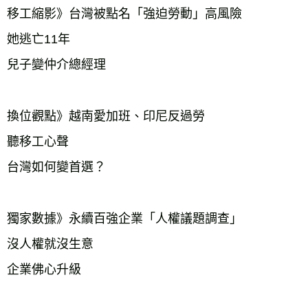
移工縮影》台灣被點名「強迫勞動」高風險
她逃亡11年
兒子變仲介總經理
換位觀點》越南愛加班、印尼反過勞
聽移工心聲
台灣如何變首選？
獨家數據》永續百強企業「人權議題調查」
沒人權就沒生意
企業佛心升級