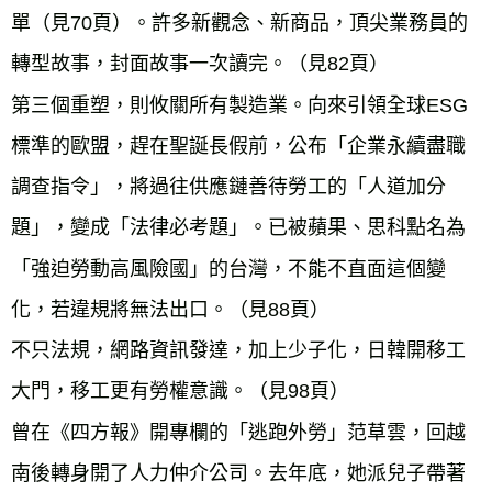
單（見70頁）。
許多新觀念、新商品，頂尖業務員的
轉型故事，封面故事一次讀完。（見82頁）
第三個重塑，則攸關所有製造業。向來引領全球ESG
標準的歐盟，趕在聖誕長假前，公布「企業永續盡職
調查指令」，將過往供應鏈善待勞工的「人道加分
題」，變成「法律必考題」。已被蘋果、思科點名為
「強迫勞動高風險國」的台灣，不能不直面這個變
化，若違規將無法出口。（見88頁）
不只法規，網路資訊發達，加上少子化，日韓開移工
大門，移工更有勞權意識。（見98頁）
曾在《四方報》開專欄的「逃跑外勞」范草雲，回越
南後轉身開了人力仲介公司。去年底，她派兒子帶著