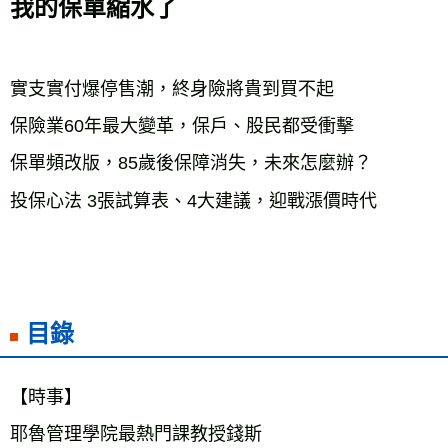
我的保單縮水了
每筆NT$60，滿NT$799(含以上)免運費
宅配
每筆NT$70，滿NT$799(含以上)免運費
實支實付爆停售潮，終身險將貴到買不起
離島宅配
保險業60年最大變革，保戶、股民都受衝擊
每筆NT$200，滿NT$99,999(含以上)免運費
保單頻改版，85歲後保障消失，未來怎麼辦？
海外叢書運費
查看運費
投保心法 3張試算表、4大建議，迎戰漲價時代
雜誌海外運費
查看運費
數位商品海外免運
查看運費
目錄
【時事】
耶魯管理學院最熱門課教授錢斯