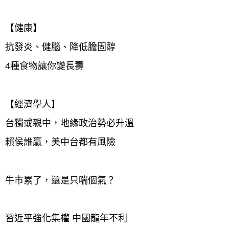
【健康】
抗發炎、健腦、降低膽固醇
4種食物讓你變長壽
【經濟學人】
台獨或親中，地緣政治勢必升溫
賴侯誰贏，美中台都有風險
牛市累了，還是只喘個氣？
習近平強化集權 中國龍年不利