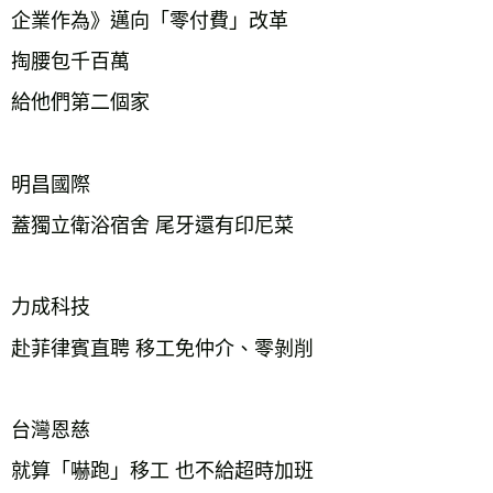
企業作為》邁向「零付費」改革
掏腰包千百萬
給他們第二個家
明昌國際
蓋獨立衛浴宿舍 尾牙還有印尼菜
力
成科技
赴菲律賓直聘 移工免仲介、零剝削
台灣恩慈
就算「嚇跑」移工 也不給超時加班