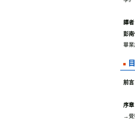
譯者
彭南
畢業
前言
序章
→覺