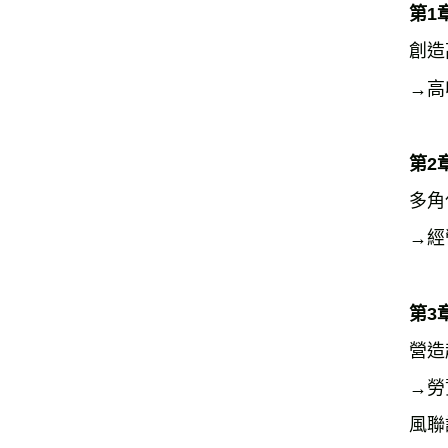
第1
創造
→高
第2
多角
→經
第3
營造
→勞
風聯