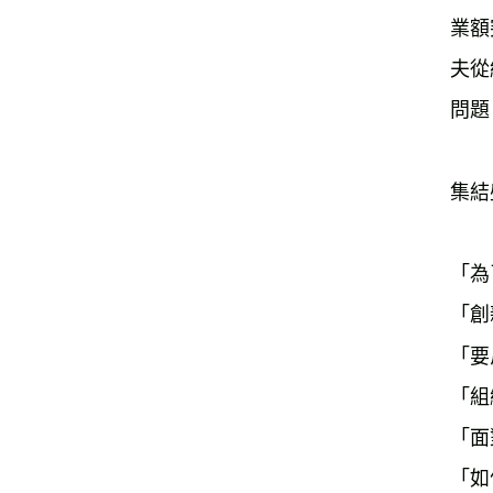
業額
夫從
問題
集結
「為
「創
「要
「組
「面
「如