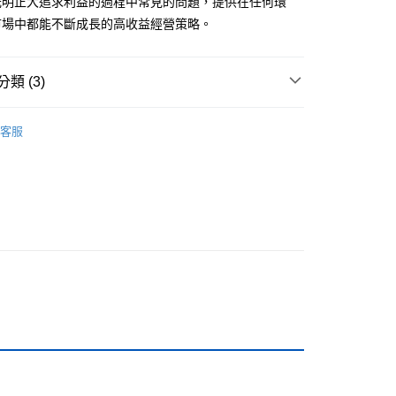
光明正大追求利益的過程中常見的問題，提供在任何環
市場中都能不斷成長的高收益經營策略。
類 (3)
付款
管理與領導
0，滿NT$499(含以上)免運費
客服
籍
家取貨
0，滿NT$499(含以上)免運費
付款
0，滿NT$799(含以上)免運費
1取貨
0，滿NT$799(含以上)免運費
0，滿NT$799(含以上)免運費