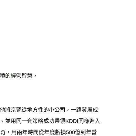
00，滿NT$99,999(含以上)免運費
運費
查看運費
運費
查看運費
海外免運
查看運費
積的經營智慧，
他將京瓷從地方性的小公司，一路發展成
並用同一套策略成功帶領KDDI同樣進入
奇，用兩年時間從年度虧損500億到年營