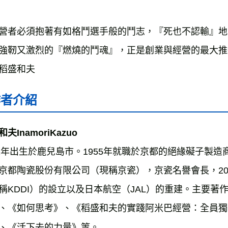
營者必須抱著有如格鬥選手般的鬥志，『死也不認輸』地
強靭又激烈的『燃燒的鬥魂』，正是創業與經營的最大推
稻盛和夫
作者介紹
夫InamoriKazuo
32年出生於鹿兒島市。1955年就職於京都的絕緣礙子製造
京都陶瓷股份有限公司（現稱京瓷），京瓷名譽會長，20
稱KDDI）的設立以及日本航空（JAL）的重建。主要
、《如何思考》、《稻盛和夫的實踐阿米巴經營：全員獨
、《活下去的力量》等。