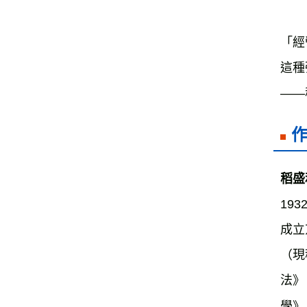
「經
這種
——
稻盛和
19
成立
（現
法》
學》