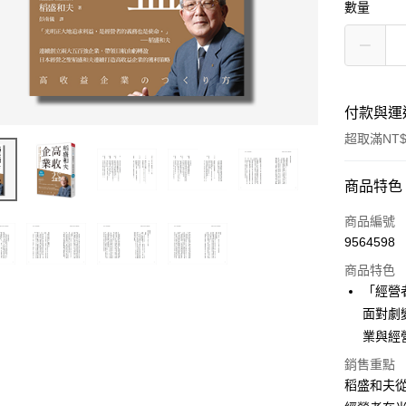
數量
付款與運
超取滿NT$
付款方式
商品特色
信用卡一
商品編號
9564598
超商取貨
商品特色
LINE Pay
「經營
面對劇
Apple Pay
業與經
街口支付
銷售重點
稻盛和夫
悠遊付