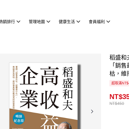
熱銷排行
管理地圖
健康生活
會員福利
稻盛和
「銷售
枯，維
超取滿NT$
NT$3
NT$450