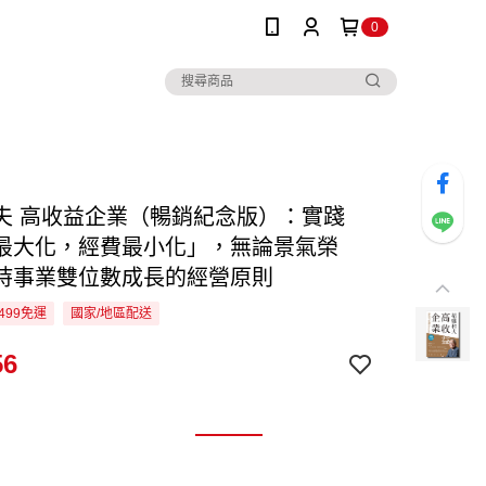
0
夫 高收益企業（暢銷紀念版）：實踐
最大化，經費最小化」，無論景氣榮
持事業雙位數成長的經營原則
499免運
國家/地區配送
56