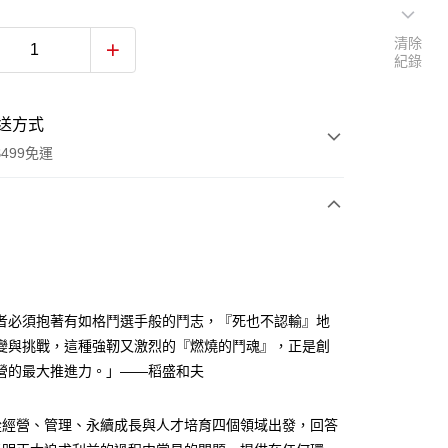
清除
紀錄
送方式
499免運
次付款
付款
者必須抱著有如格鬥選手般的鬥志，『死也不認輸』地
變與挑戰，這種強靭又激烈的『燃燒的鬥魂』，正是創
營的最大推進力。」——稻盛和夫
從經營、管理、永續成長與人才培育四個領域出發，回答