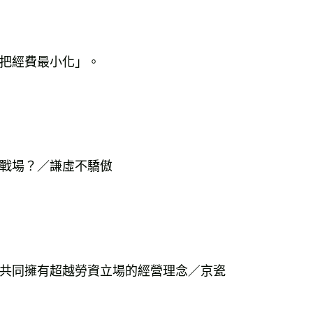
把經費最小化」。
戰場？／謙虛不驕傲
共同擁有超越勞資立場的經營理念／京瓷