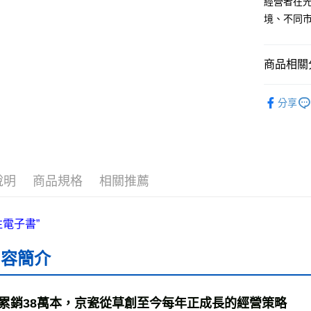
經營者在
ATM付款
境、不同
運送方式
商品相關分
全家取貨
└商業財經
每筆NT$5
分享
❚ 紙本書
付款後全
最新出版
每筆NT$5
7-11取貨
說明
商品規格
相關推薦
每筆NT$6
付款後7-1
每筆NT$6
內容簡介
宅配
每筆NT$7
累銷38萬本，京瓷從草創至今每年正成長的經營策略
離島宅配