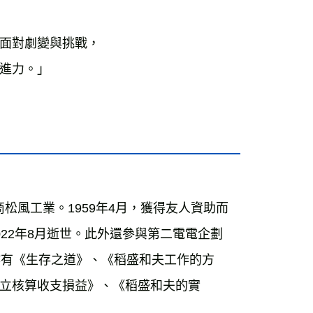
面對劇變與挑戰，
進力。」
商松風工業。1959年4月，獲得友人資助而
22年8月逝世。此外還參與第二電電企劃
著作有《生存之道》、《稻盛和夫工作的方
立核算收支損益》、《稻盛和夫的實