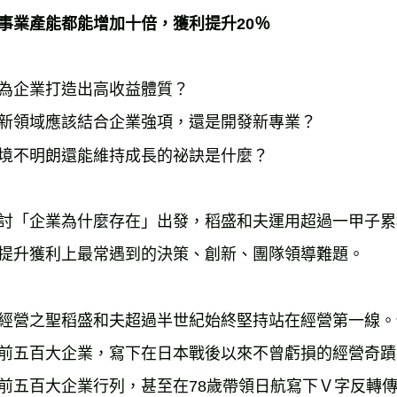
每筆NT$2
事業產能都能增加十倍，獲利提升20％
海外叢書
雜誌海外
為企業打造出高收益體質？
數位商品
新領域應該結合企業強項，還是開發新專業？
境不明朗還能維持成長的祕訣是什麼？
討「企業為什麼存在」出發，稻盛和夫運用超過一甲子累
提升獲利上最常遇到的決策、創新、團隊領導難題。
經營之聖稻盛和夫超過半世紀始終堅持站在經營第一線。
前五百大企業，寫下在日本戰後以來不曾虧損的經營奇蹟。
前五百大企業行列，甚至在78歲帶領日航寫下Ｖ字反轉傳