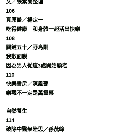
文／張紫蘭整理
106
真原醫／楊定一
吃得健康 和身體一起活出快樂
108
關鍵五十／野島剛
我敷面膜
因為男人從這3處開始顯老
110
快樂書房／陳鳳馨
樂觀不一定是萬靈藥
自然養生
114
破除中醫藥迷思／孫茂峰