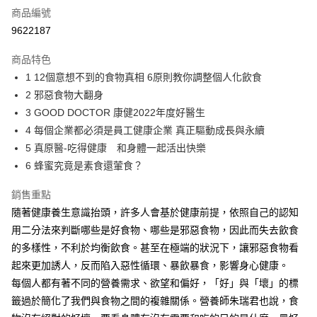
商品編號
LINE Pay
9622187
Apple Pay
商品特色
街口支付
1 12個意想不到的食物真相 6原則教你調整個人化飲食
2 邪惡食物大翻身
悠遊付
3 GOOD DOCTOR 康健2022年度好醫生
ATM付款
4 每個企業都必須是員工健康企業 真正驅動成長與永續
5 真原醫-吃得健康 和身體一起活出快樂
運送方式
6 蜂蜜究竟是素食還葷食？
數位商品免運
銷售重點
免運費
隨著健康養生意識抬頭，許多人會基於健康前提，依照自己的認知
數位商品離島免運
用二分法來判斷哪些是好食物、哪些是邪惡食物，因此而失去飲食
的多樣性，不利於均衡飲食。甚至在極端的狀況下，讓邪惡食物看
免運費
起來更加誘人，反而陷入惡性循環、暴飲暴食，影響身心健康。
數位商品海外免運
查看運費
每個人都有著不同的營養需求、欲望和偏好，「好」與「壞」的標
籤過於簡化了我們與食物之間的複雜關係。營養師朱瑞君也說，食