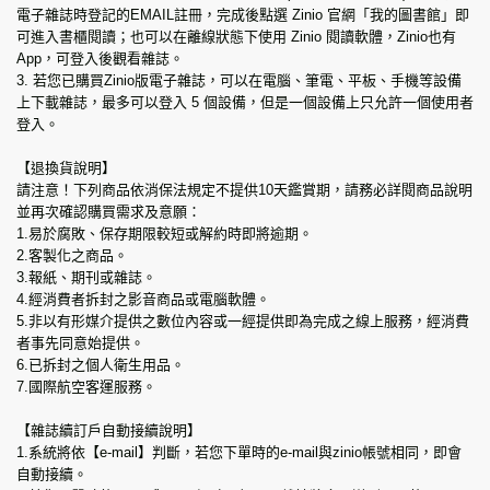
電子雜誌時登記的EMAIL註冊，完成後點選 Zinio 官網「我的圖書館」即
可進入書櫃閱讀；也可以在離線狀態下使用 Zinio 閱讀軟體，Zinio也有
App，可登入後觀看雜誌。
3. 若您已購買Zinio版電子雜誌，可以在電腦、筆電、平板、手機等設備
上下載雜誌，最多可以登入 5 個設備，但是一個設備上只允許一個使用者
登入。
【退換貨說明】
請注意！下列商品依消保法規定不提供10天鑑賞期，請務必詳閱商品說明
並再次確認購買需求及意願：
1.易於腐敗、保存期限較短或解約時即將逾期。
2.客製化之商品。
3.報紙、期刊或雜誌。
4.經消費者拆封之影音商品或電腦軟體。
5.非以有形媒介提供之數位內容或一經提供即為完成之線上服務，經消費
者事先同意始提供。
6.已拆封之個人衛生用品。
7.國際航空客運服務。
【雜誌續訂戶自動接續說明】
1.系統將依【e-mail】判斷，若您下單時的e-mail與zinio帳號相同，即會
自動接續。