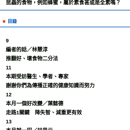
昆蟲的食物，例如蜂蜜，屬於素食甚或是全素嗎？
目錄
9
編者的話／林慧淳
推翻好、壞食物二分法
11
本期受訪醫生、學者、專家
謝謝你們為傳播正確的健康知識而努力
12
本月一個好改變／葉懿德
走路1關鍵 降失智、減重更有效
13