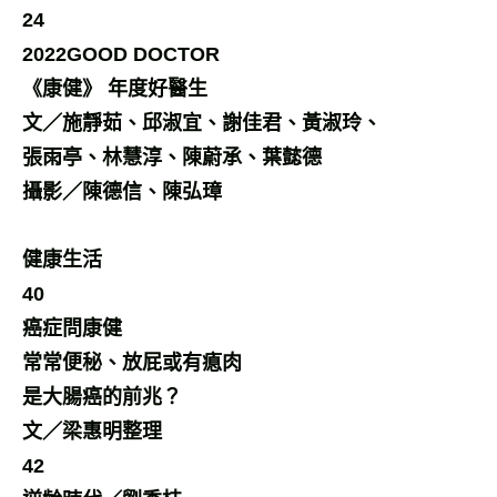
24
2022GOOD DOCTOR
《康健》 年度好醫生
文／施靜茹、邱淑宜、謝佳君、黃淑玲、
張雨亭、林慧淳、陳蔚承、葉懿德
攝影／陳德信、陳弘璋
健康生活
40
癌症問康健
常常便秘、放屁或有瘜肉
是大腸癌的前兆？
文／梁惠明整理
42