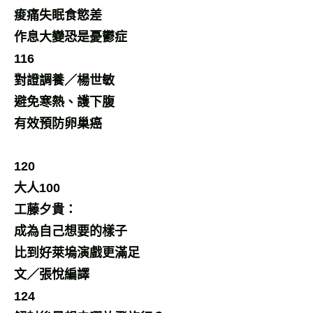
痠痛失眠食慾差
作息大變恐是憂鬱症
116
對證調養／楊世敏
避免寒熱、護下腹
有效預防卵巢癌
120
大人100
工藤夕貴：
成為自己想要的樣子
比到好萊塢演戲更滿足
文／張悅編譯
124