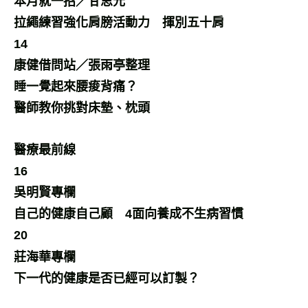
本月就一招／甘思元
拉繩練習強化肩膀活動力 揮別五十肩
14
康健借問站／張雨亭整理
睡一覺起來腰痠背痛？
醫師教你挑對床墊、枕頭
醫療最前線
16
吳明賢專欄
自己的健康自己顧 4面向養成不生病習慣
20
莊海華專欄
下一代的健康是否已經可以訂製？