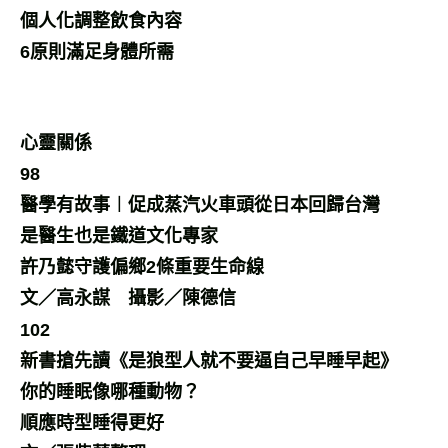
個人化調整飲食內容
6原則滿足身體所需
心靈關係
98
醫學有故事︱促成蒸汽火車頭從日本回歸台灣
是醫生也是鐵道文化專家
許乃懿守護偏鄉2條重要生命線
文／高永謀 攝影／陳德信
102
新書搶先讀《是狼型人就不要逼自己早睡早起》
你的睡眠像哪種動物？
順應時型睡得更好