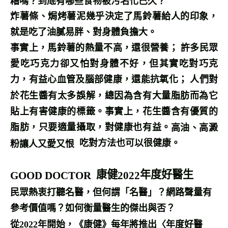
糟嗎？到底有哪些食物被污名化已久？
炸薯條、焗烤薯泥幾乎決定了馬鈴薯給人的印象，
就是吃了油膩易胖、對身體負擔大。
事實上，馬鈴薯的熱量不高，還很營養； 許多民眾
愛吃巧克力卻又怕對身體不好，但其實吃對巧克
力，有益心血管及腦部健康，還能抗氧化； 人們對
於花生醬有太多誤解，總因為含有大量脂肪而為它
貼上有害健康的標籤。事實上，花生醬含有優質的
脂肪，只要適量攝取，對健康也有益。
高油、高澱
吃對方法也可以很健康。
粉讓人又愛又恨
康健
年度好醫生
GOOD DOCTOR
2022
民眾熱衷打聽名醫，但何謂「名醫」？網路聲量有
參考價值嗎？如何衡量醫生的傑出與否？
從
2022
年開始，《康健》每年將推出〈年度好醫