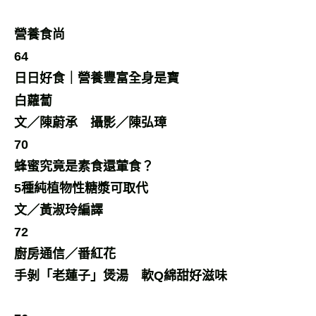
營養食尚
64
日日好食｜營養豐富全身是寶
白蘿蔔
文／陳蔚承 攝影／陳弘璋
70
蜂蜜究竟是素食還葷食？
5種純植物性糖漿可取代
文／黃淑玲編譯
72
廚房通信／番紅花
手剝「老蓮子」煲湯 軟Q綿甜好滋味