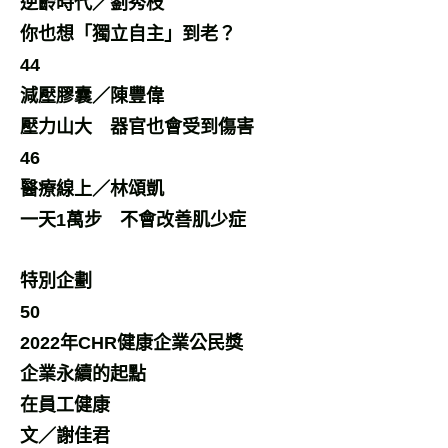
逆齡時代／劉秀枝
你也想「獨立自主」到老？
44
減壓膠囊／陳豐偉
壓力山大 器官也會受到傷害
46
醫療線上／林頌凱
一天1萬步 不會改善肌少症
特別企劃
50
2022年CHR健康企業公民獎
企業永續的起點
在員工健康
文／謝佳君