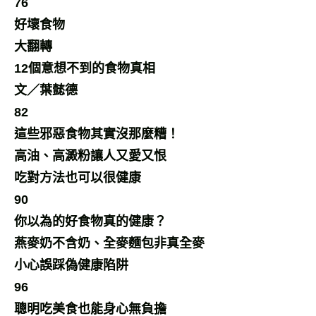
76
好壞食物
大翻轉
12個意想不到的食物真相
文／葉懿德
82
這些邪惡食物其實沒那麼糟！
高油、高澱粉讓人又愛又恨
吃對方法也可以很健康
90
你以為的好食物真的健康？
燕麥奶不含奶、全麥麵包非真全麥
小心誤踩偽健康陷阱
96
聰明吃美食也能身心無負擔