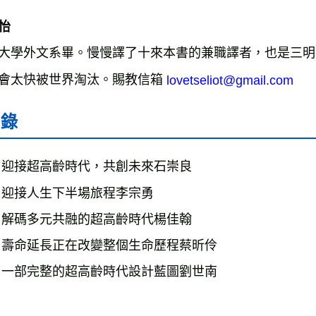
怡
大學外文系畢。慢慢譯了十來本書的兼職譯者，也是三明
會太快被世界淘汰。賜教信箱 
lovetseliot@gmail.com
目錄
 迎接超高齡時代，共創未來石崇良
 迎接人生下半場旅程李宗勇
 解碼多元共融的超高齡時代楊佳翰
 壽命延長正在改變整個生命歷程蔡昕伶
 一部完整的超高齡時代設計藍圖劉世南