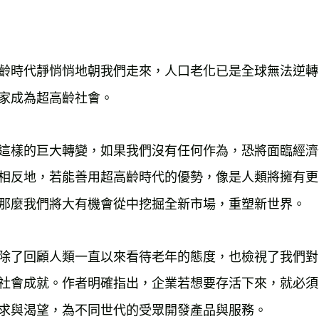
每筆NT$2
海外叢書
雜誌海外
齡時代靜悄悄地朝我們走來，人口老化已是全球無法逆轉的
數位商品
家成為超高齡社會。
這樣的巨大轉變，如果我們沒有任何作為，恐將面臨經濟
相反地，若能善用超高齡時代的優勢，像是人類將擁有更
那麼我們將大有機會從中挖掘全新市場，重塑新世界。
除了回顧人類一直以來看待老年的態度，也檢視了我們對
社會成就。作者明確指出，企業若想要存活下來，就必須
求與渴望，為不同世代的受眾開發產品與服務。