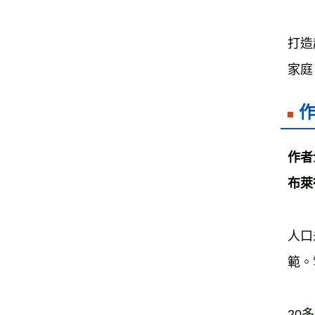
打造
家庭
作者
布萊德
人口
範。
20