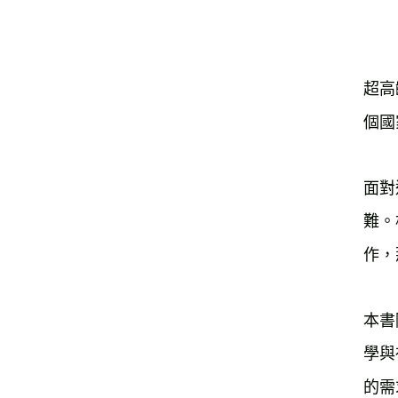
超高
個國
面對
難。
作，
本書
學與
的需