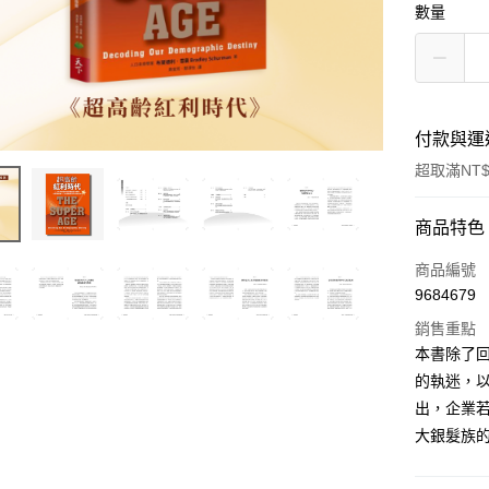
數量
付款與運
超取滿NT$
付款方式
商品特色
信用卡一
商品編號
9684679
超商取貨
銷售重點
LINE Pay
本書除了
的執迷，
Apple Pay
出，企業
街口支付
大銀髮族
悠遊付