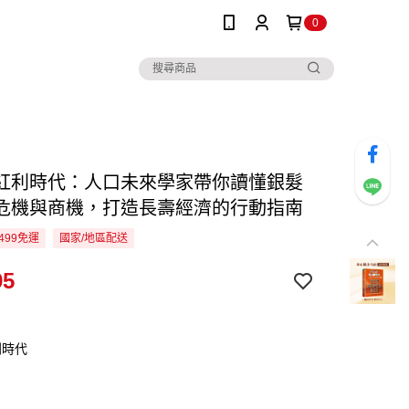
0
紅利時代：人口未來學家帶你讀懂銀髮
危機與商機，打造長壽經濟的行動指南
499免運
國家/地區配送
95
利時代