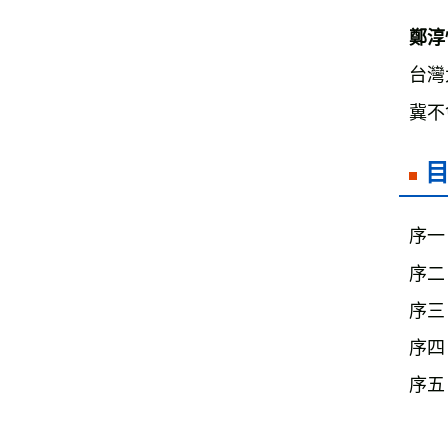
鄭淳
台灣
冀不
序一
序二
序三
序四
序五