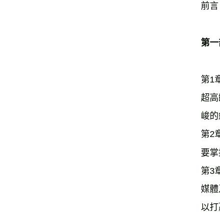
前言
第一
第1
超高
峻的
第2
要掌
第3
媒體
以打