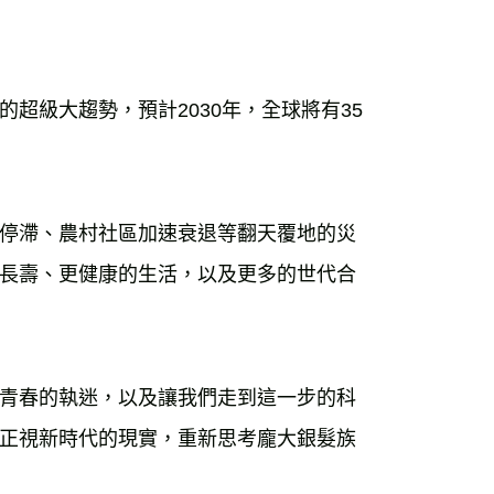
00，滿NT$99,999(含以上)免運費
運費
查看運費
運費
查看運費
超級大趨勢，預計2030年，全球將有35
海外免運
查看運費
停滯、農村社區加速衰退等翻天覆地的災
長壽、更健康的生活，以及更多的世代合
青春的執迷，以及讓我們走到這一步的科
正視新時代的現實，重新思考龐大銀髮族