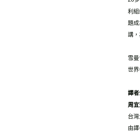
利組
題成
講，
雪曼
世界
譯者
周宜
台灣
由譯