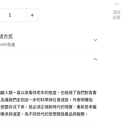
清除
紀錄
送方式
499免運
次付款
付款
回顧人類一直以來看待老年的態度，也檢視了我們對青春
以及讓我們走到這一步的科學與社會成就。作者明確指
若想要存活下來，就必須正視新時代的現實，重新思考龐
的需求與渴望，為不同世代的受眾開發產品與服務。