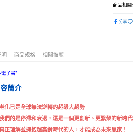
商品相關分
ATM付款
└健康心靈
分享
運送方式
❚ 紙本書
全家取貨
最新出版
每筆NT$5
❚ 康健書
說明
商品規格
相關推薦
付款後全
└康健紙本
每筆NT$5
7-11取貨
每筆NT$6
內容簡介
付款後7-1
每筆NT$6
老化已是全球無法逆轉的超級大趨勢
宅配
我們的是停滯和衰退，還是一個更創新、更繁榮的新時代
每筆NT$7
真正理解並擁抱超高齡時代的人，才能成為未來贏家！
離島宅配