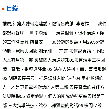
目錄
推薦序 讓人聽得進建議，做得出成績  李君婷       我們
都想好好聊一聊 李森斌       溝通很難，但不溝通，你
的工作會更難 盧世安       30分鐘的對話，用29.5分鐘
傾聽、觀察與回饋 謝瑞珊      前言 如何說真話，不傷
人又有用第一部 突破四大溝通認知01如何活用三種回
饋：賞識、指導與評量 02 站在人這邊，而非事情那邊
03 明確表達善意，把建議融入關心裡 04 用心傾聽的
人，才是真正掌控對話的人第二部 表達賞識的最佳方
法與時機05 肯定優點，個人的團隊優勢更需表揚第三
部 三大指導訣竅，讓彼此都獲益的對話06 多問少說，