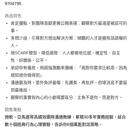
9704795
LINE Pay
商品特色
Apple Pay
肯定優點，對團隊貢獻更需公開表揚︰觀察對方最渴望被認可的
事。
街口支付
多問少說，引導對方想出解決方案︰傾聽的人才是握有話語權的
悠遊付
人。
用SCARF模型，降低威脅︰人人都需地位感、確定性、自主
ATM付款
性、好關係、公平。
承認你有偏見，用超強激勵來彌補︰「我對你要求比較高，因為
運送方式
我知道你做得到」
全家取貨付款
溝通要及時，意外負評最傷︰先讚美，再批評，但壞消息不要留
每筆NT$50，滿NT$499(含以上)免運費
到最後說。
觀察的事實與內心的小劇場要區分︰主角不是你，而是對方。
付款後全家取貨
每筆NT$50，滿NT$499(含以上)免運費
銷售重點
7-11取貨付款
微軟、亞馬遜等高績效團隊溝通教練，累積30多年實務經驗，結合
數十個經典行為心理實驗，告訴你6個萬能對話策略。
每筆NT$60，滿NT$799(含以上)免運費