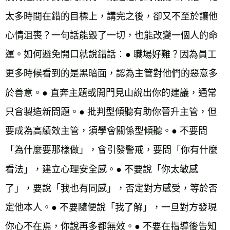
太多時間在錯的目標上，講完之後，卻又不至於讓他
心情沮喪？一句話能毀了一切，也能改變一個人的命
運。如何避免開口就說錯話︰●
職場好難？因為員工
更多時候看到的是黑暗面，認為主管對他們的惡意多
於善意。
●
直奔主題或開門見山說出你的建議，通常
只會製造新問題。
●
批判型傾聽有助你晉升主管，但
要成為高績效主管，須學會關係型傾聽。
●
不要問
「為什麼要那樣做」，會引發警戒，要問「你有什麼
看法」，建立心理安全感。
●
不要說「你太敏感
了」，要說「我也有同感」，否定對方感受，等於否
定他本人。
●
不要隨便說「我了解」，一旦對方發現
你心不在焉，你說再多都無效。
●
不要在指導後告知