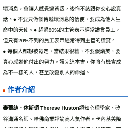
壞消息，會讓人感覺遭背叛，後悔不該跟你交心說真
話。
●
不要只做個傳遞壞消息的信使，要成為他人生
命中的天使。
●
超過80%的主管表示經常讚賞員工，
但只有20%不到的員工表示經常得到主管的讚賞。
●
每個人都想被肯定，當結果很糟，不要假讚美，要
真心感謝他付出的努力。讀完這本書，你將有機會成
為不一樣的人，甚至改變別人的命運。
作者介紹
認知心理學家、矽
泰蕾絲．休斯頓 Therese Huston
谷溝通名師、哈佛商業評論高人氣作者。卡內基美隆