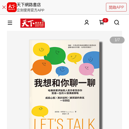
天下網路書店
開啟APP
立刻使用官方APP
0
1
/
7