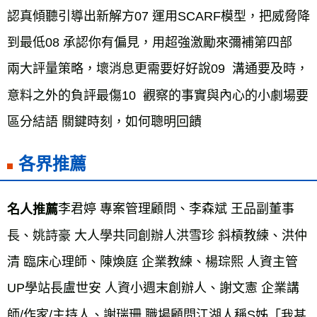
認真傾聽引導出新解方07 運用SCARF模型，把威脅降
到最低08 承認你有偏見，用超強激勵來彌補第四部  
兩大評量策略，壞消息更需要好好說09  溝通要及時，
意料之外的負評最傷10  觀察的事實與內心的小劇場要
區分結語 關鍵時刻，如何聰明回饋
各界推薦
李君婷 專案管理顧問、李森斌 王品副董事
名人推薦
長、姚詩豪 大人學共同創辦人洪雪珍 斜槓教練、洪仲
清 臨床心理師、陳煥庭 企業教練、楊琮熙 人資主管
UP學站長盧世安 人資小週末創辦人、謝文憲 企業講
師/作家/主持人、謝瑞珊 職場顧問江湖人稱S姊
「我甚