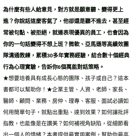
為什麼有些人給意見，對方就是願意聽、變得更上
進？你說話這麼客氣了，他卻還是聽不進去，甚至經
常被句點、被拒絕，就連表現優異的員工，也會因為
你的一句話變得不想上班？微軟、亞馬遜等高績效團
隊溝通教練，累積30多年實務經驗，結合數十個經典
行為心理實驗，告訴你6個萬能對話策略。
★想要培養具有成長心態的團隊、孩子或自己？這本
書都可以幫助你！★企業主管、人資、老師、家長、
醫師、顧問、業務、房仲、理專、客服、面試必讀如
何用簡單句子，就點出重點、達到效果？如何讓批評
指教，也能像是在讚美？如何補視角缺陷，從細節看
出一個人的情緒？本書提供最實用案例，幫助你最高