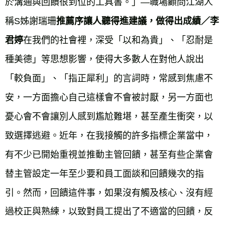
於溝通與回饋很到位的工具書。」—職場顧問江湖人
稱S姊謝瑞珊
推薦序讓人聽得進建議，做得出成績／李
在我們的社會裡，深受「以和為貴」、「忍耐是
君婷
種美德」等思想影響，使得大多數人在對他人說出
「較負面」、「指正犀利」的言詞時，常感到焦慮不
安，一方面擔心自己這樣會不會被討厭，另一方面也
憂心會不會讓別人感到尷尬難堪，甚至產生衝突，以
致選擇逃避。近年，在我接觸的許多指標企業當中，
有不少已開始重視並推動主管回饋，甚至有些企業會
替主管設定一年至少要和員工面談和回饋幾次的指
引。然而，回饋這件事，如果沒有觸及核心、沒有經
過校正與熟練，以致對員工提出了不適當的回饋，反