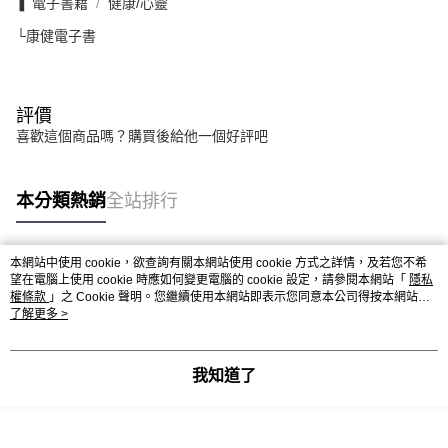
❚ 電子書籍
健康/心靈
└康健電子書
評價
喜歡這個商品嗎？購買後給他一個好評吧
本分類熱銷
全站排行
本網站中使用 cookie，欲查詢有關本網站使用 cookie 方式之詳情，及若您不希
熱門標籤
望在電腦上使用 cookie 時應如何變更電腦的 cookie 設定，請參閱本網站「
隱私
權條款
」之 Cookie 聲明。您繼續使用本網站即表示您同意本公司得按本網站使
用條款之 Cookie 聲明使用 cookie。
了解更多 >
我知道了