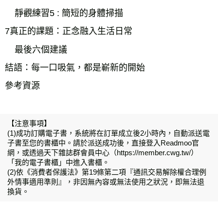
靜觀練習5 : 簡短的身體掃描
7真正的課題：正念融入生活日常
最後六個建議
結語：每一口吸氣，都是嶄新的開始
參考資源
【注意事項】
(1)成功訂購電子書，系統將在訂單成立後2小時內，自動派送電
子書至您的書櫃中。請於派送成功後，直接登入Readmoo官
網，或透過天下雜誌群會員中心（https://member.cwg.tw/）
「我的電子書櫃」中進入書櫃。
(2)依《消費者保護法》第19條第二項『通訊交易解除權合理例
外情事適用準則』，非因無內容或無法使用之狀況，即無法退
換貨。