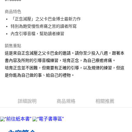
Apple Pay
商品特色
街口支付
「正念減壓」之父卡巴金博士最新力作
特別為飽受慢性疼痛之苦的讀者所寫
悠遊付
內含引導音檔，幫助讀者練習
ATM付款
銷售重點
這是來自正念減壓之父卡巴金的邀請。請你至少投入八週，跟著本
運送方式
書內容及所附的引導音檔練習，培育正念，為自己療癒疼痛。
宅配
培育正念並不困難，但需要有正確的引導，以及規律的練習，但這
每筆NT$70，滿NT$799(含以上)免運費
是你能為自己做的事、給自己的禮物。
數位商品免運
免運費
數位商品離島免運
詳細說明
商品規格
相關推薦
免運費
離島宅配
每筆NT$200，滿NT$99,999(含以上)免運費