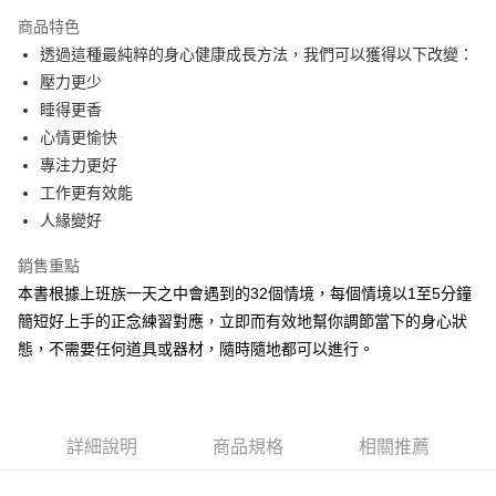
Apple Pay
商品特色
街口支付
透過這種最純粹的身心健康成長方法，我們可以獲得以下改變：
壓力更少
悠遊付
睡得更香
ATM付款
心情更愉快
專注力更好
運送方式
工作更有效能
人緣變好
銷售重點
本書根據上班族一天之中會遇到的32個情境，每個情境以1至5分鐘
簡短好上手的正念練習對應，立即而有效地幫你調節當下的身心狀
態，不需要任何道具或器材，隨時隨地都可以進行。
詳細說明
商品規格
相關推薦