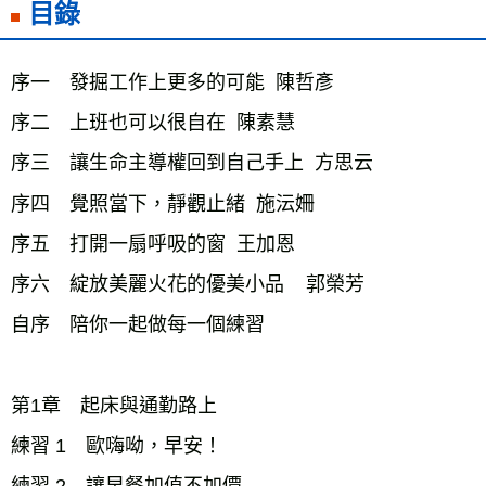
目錄
序一 發掘工作上更多的可能 陳哲彥
序二 上班也可以很自在 陳素慧
序三 讓生命主導權回到自己手上 方思云
序四 覺照當下，靜觀止緒 施沄姍
序五 打開一扇呼吸的窗 王加恩
序六 綻放美麗火花的優美小品 郭榮芳
自序 陪你一起做每一個練習
第1章 起床與通勤路上
練習 1 歐嗨呦，早安！