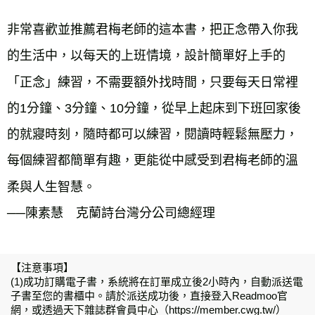
非常喜歡並推薦君梅老師的這本書，把正念帶入你我
的生活中，以每天的上班情境，設計簡單好上手的
「正念」練習，不需要額外找時間，只要每天日常裡
的1分鐘、3分鐘、10分鐘，從早上起床到下班回家後
的就寢時刻，隨時都可以練習，閱讀時輕鬆無壓力，
每個練習都簡單有趣，更能從中感受到君梅老師的溫
柔與人生智慧。
──陳素慧 克蘭詩台灣分公司總經理
【注意事項】
(1)成功訂購電子書，系統將在訂單成立後2小時內，自動派送電
子書至您的書櫃中。請於派送成功後，直接登入Readmoo官
網，或透過天下雜誌群會員中心（https://member.cwg.tw/）