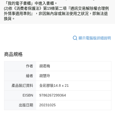
「我的電子書櫃」中進入書櫃。
(2)依《消費者保護法》第19條第二項『通訊交易解除權合理例
外情事適用準則』，非因無內容或無法使用之狀況，即無法退
換貨。
顯示電腦版詳細說明
商品規格
作者
胡君梅
繪者
胡慧玲
產品裝訂資料
全彩膠裝14.8 x 21
EISBN
9786267299364
出版日期
20231025