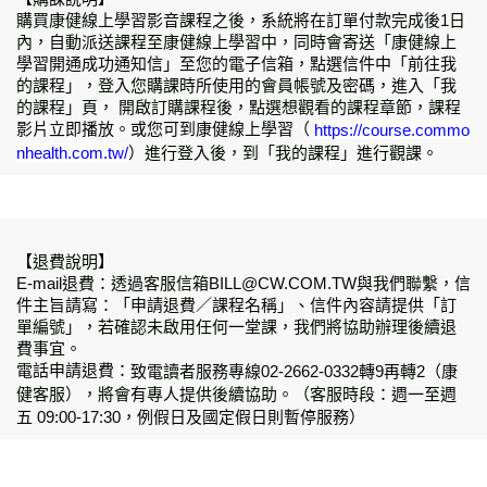
購買康健線上學習影音課程之後，系統將在訂單付款完成後1日
內，自動派送課程至康健線上學習中，同時會寄送「康健線上
學習開通成功通知信」至您的電子信箱，點選信件中「前往我
的課程」，登入您購課時所使用的會員帳號及密碼，進入「我
的課程」頁， 開啟訂購課程後，點選想觀看的課程章節，課程
影片立即播放。或您可到康健線上學習（
https://course.commo
nhealth.com.tw/
）進行登入後，到「我的課程」進行觀課。
【退費說明】
E-mail退費：透過客服信箱BILL@CW.COM.TW與我們聯繫，信
件主旨請寫：「申請退費／課程名稱」、信件內容請提供「訂
單編號」，若確認未啟用任何一堂課，我們將協助辦理後續退
費事宜。
電話申請退費：
致電讀者服務專線02-2662-0332轉9再轉2（康
健客服），將會有專人提供後續協助。（客服時段：週一至週
五 09:00-17:30，例假日及國定假日則暫停服務）