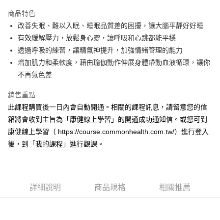
Apple Pay
商品特色
街口支付
改善失眠、難以入眠、睡眠品質差的困擾，讓大腦平靜好好睡
有效緩解壓力，放鬆身心靈，讓呼吸和心跳都能平穩
悠遊付
透過呼吸的練習，讓精氣神提升，加強情緒管理的能力
ATM付款
增加肌力和柔軟度，藉由瑜伽動作伸展身體帶動血液循環，讓你
不再氣色差
運送方式
銷售重點
數位商品免運
此課程購買後一日內會自動開通。相關的課程訊息，請留意您的信
免運費
箱將會收到主旨為「康健線上學習」的開通成功通知信。或您可到
數位商品離島免運
康健線上學習（ https://course.commonhealth.com.tw/）進行登入
後，到「我的課程」進行觀課。
免運費
數位商品海外免運
查看運費
詳細說明
商品規格
相關推薦