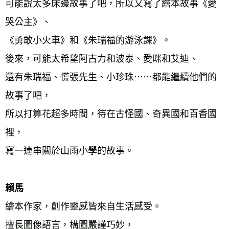
可能說太多床邊故事了吧，所以又寫了繪本故事《愛
哭公主》、 
《勇敢小火車》和《朱瑞福的游泳課》。 
後來，可能太希望阿古力和波泰、愛咪和艾迪、 
還有朱瑞福、慌張先生、小珍珠⋯⋯都能繼續他們的
故事了吧， 
所以打算花超多時間，待在古怪國、奇異國和百香國
裡， 
寫一連串關於山雨小學的故事。 
賴馬 
繪本作家，創作靈感皆來自生活感受。 
擅長圖像語言，構圖嚴謹巧妙， 