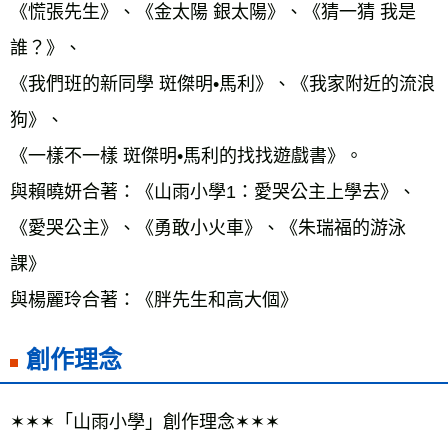
《慌張先生》、《金太陽 銀太陽》、《猜一猜 我是
誰？》、 
《我們班的新同學 斑傑明•馬利》、《我家附近的流浪
狗》、 
《一樣不一樣 斑傑明•馬利的找找遊戲書》。 
與賴曉妍合著：《山雨小學1：愛哭公主上學去》、
《愛哭公主》、《勇敢小火車》、《朱瑞福的游泳
課》 
與楊麗玲合著：《胖先生和高大個》
創作理念
✶✶✶「山雨小學」創作理念✶✶✶ 