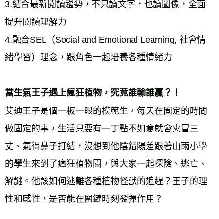
3.結合最新閱讀趨勢，不只讀文字，也讀圖像，全面
提升閱讀理解力 
4.融合SEL（Social and Emotional Learning, 社會情
緒學習）理念，跟角色一起培養各種情緒力 
當生氣王子遇上瘋狂植物，究竟誰輸誰贏？！ 
艾迪王子是個一板一眼的模範生，每天在固定的時間
做固定的事，生活只要有一丁點不如意就會火冒三
丈、氣得鼻子打結，沒想到他陰錯陽差跟著山雨小學
的學生來到了瘋狂植物園，與大家一起探險、逃亡、
解謎。他該如何逃離各種植物怪獸的追趕？王子的理
性和感性，是否能在關鍵時刻發揮作用？ 