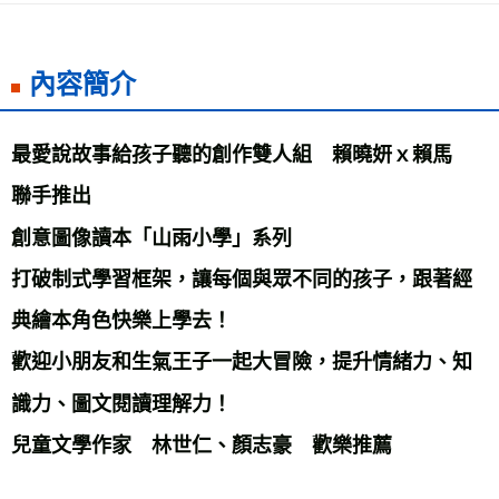
宅配
每筆NT$70，滿NT$799(含以上)免運費
內容簡介
離島宅配
每筆NT$200，滿NT$99,999(含以上)免運費
最愛說故事給孩子聽的創作雙人組　賴曉妍ｘ賴馬　
海外叢書運費
查看運費
聯手推出 
雜誌海外運費
查看運費
創意圖像讀本「山雨小學」系列 
數位商品海外免運
查看運費
打破制式學習框架，讓每個與眾不同的孩子，跟著經
典繪本角色快樂上學去！ 
歡迎小朋友和生氣王子一起大冒險，提升情緒力、知
識力、圖文閱讀理解力！ 
兒童文學作家　林世仁、顏志豪　歡樂推薦