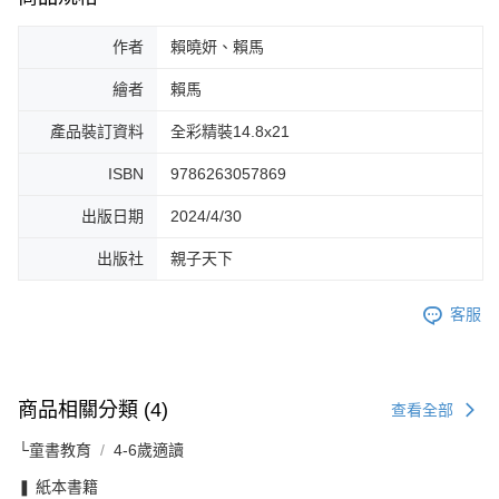
作者
賴曉妍、賴馬
繪者
賴馬
產品裝訂資料
全彩精裝14.8x21
ISBN
9786263057869
出版日期
2024/4/30
出版社
親子天下
客服
商品相關分類 (4)
查看全部
└童書教育
4-6歲適讀
❚ 紙本書籍