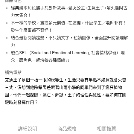
商品特色
Apple Pay
經典繪本角色攜手共創新故事--愛哭公主+生氣王子+噴火龍阿古
力大集合！
街口支付
不一樣的學校，擁抱多元價值--在這裡，什麼學生／老師都有！
悠遊付
發生什麼事都不奇怪！
結合最新閱讀趨勢，不只讀文字，也讀圖像，全面提升閱讀理解
ATM付款
力
融合SEL（Social and Emotional Learning, 社會情緒學習）理
運送方式
念，跟角色一起培養各種情緒力
全家取貨付款
每筆NT$50，滿NT$499(含以上)免運費
銷售重點
艾迪王子是個一板一眼的模範生，生活只要有半點不如意就會火冒
付款後全家取貨
三丈，沒想到他陰錯陽差跟著山雨小學的同學們來到了瘋狂植物
每筆NT$50，滿NT$499(含以上)免運費
園，他們一起探險、逃亡、解謎，王子的理性與感性，要如何在關
7-11取貨付款
鍵時刻發揮作用？
每筆NT$60，滿NT$799(含以上)免運費
付款後7-11取貨
詳細說明
商品規格
相關推薦
每筆NT$60，滿NT$799(含以上)免運費