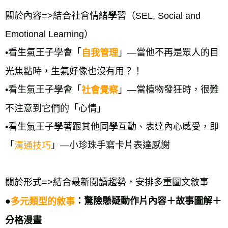
關於內容=>結合社會情緒學習（SEL, Social and 
Emotional Learning） 
•看生氣王子學會「
」—當他不再是眾人的目
自我管理
光焦點時，生氣好像也沒有用？！ 
•看生氣王子學會「
」—當植物發狂時，很難
社會覺察
不注意到它們的「心情」 
•看生氣王子學著跟其他同學互動、表達內心感受，即
「
」—小珍珠手寫卡片表達感謝 
溝通技巧
關於形式=>結合最新閱讀趨勢，安排多重圖文敘事 
●
：驚險懸疑動作片內容＋故事圖解＋
多元類型的敘事
分格漫畫 