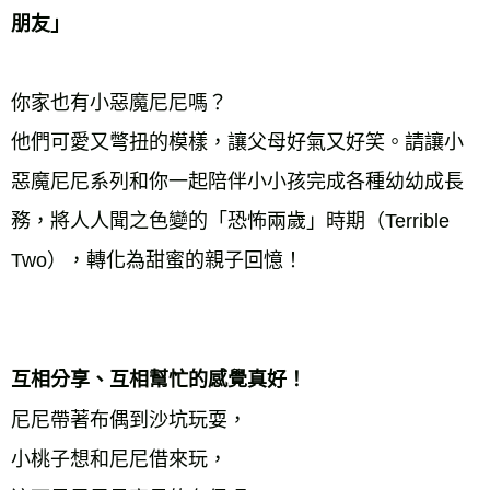
朋友」 
宅配
每筆NT$70，滿NT$799(含以上)免運費
離島宅配
你家也有小惡魔尼尼嗎？ 
每筆NT$200，滿NT$99,999(含以上)免運費
他們可愛又彆扭的模樣，讓父母好氣又好笑。請讓小
海外叢書運費
查看運費
惡魔尼尼系列和你一起陪伴小小孩完成各種幼幼成長 
雜誌海外運費
查看運費
務，將人人聞之色變的「恐怖兩歲」時期（Terrible 
數位商品海外免運
查看運費
Two），轉化為甜蜜的親子回憶！ 
互相分享、互相幫忙的感覺真好！ 
尼尼帶著布偶到沙坑玩耍， 
小桃子想和尼尼借來玩， 