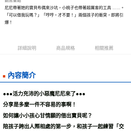
銷售重點
Apple Pay
尼尼帶著她的寶貝布偶來沙坑，小桃子也帶著超厲害的工具 ……。
「可以借我玩嗎？」「哼哼，才不要！」兩個孩子的衝突，即將引
街口支付
爆！
悠遊付
ATM付款
詳細說明
商品規格
相關推薦
運送方式
全家取貨付款
每筆NT$50，滿NT$499(含以上)免運費
內容簡介
付款後全家取貨
每筆NT$50，滿NT$499(含以上)免運費
●●●活力充沛的小惡魔尼尼來了●●● 
7-11取貨付款
分享是多麼一件不容易的事啊！ 
每筆NT$60，滿NT$799(含以上)免運費
如何讓小小孩心甘情願的借出寶貝呢？ 
付款後7-11取貨
陪孩子跨出人際相處的第一步，和孩子一起練習「交
每筆NT$60，滿NT$799(含以上)免運費