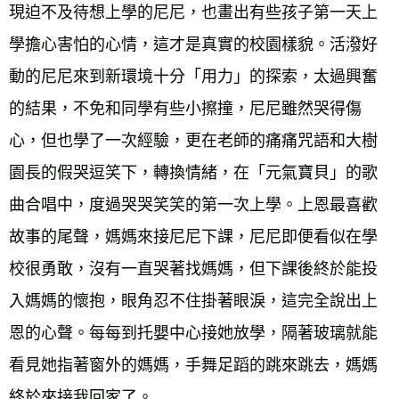
現迫不及待想上學的尼尼，也畫出有些孩子第一天上
學擔心害怕的心情，這才是真實的校園樣貌。活潑好
動的尼尼來到新環境十分「用力」的探索，太過興奮
的結果，不免和同學有些小擦撞，尼尼雖然哭得傷
心，但也學了一次經驗，更在老師的痛痛咒語和大樹
園長的假哭逗笑下，轉換情緒，在「元氣寶貝」的歌
曲合唱中，度過哭哭笑笑的第一次上學。上恩最喜歡
故事的尾聲，媽媽來接尼尼下課，尼尼即便看似在學
校很勇敢，沒有一直哭著找媽媽，但下課後終於能投
入媽媽的懷抱，眼角忍不住掛著眼淚，這完全說出上
恩的心聲。每每到托嬰中心接她放學，隔著玻璃就能
看見她指著窗外的媽媽，手舞足蹈的跳來跳去，媽媽
終於來接我回家了。 