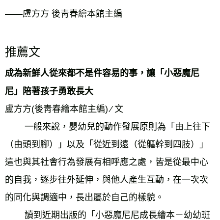
——盧方方 後靑春繪本館主編
推薦文
成為新鮮人從來都不是件容易的事，讓「小惡魔尼
尼」陪著孩子勇敢長大 
盧方方(後靑春繪本館主編) ∕ 文 
        一般來說，嬰幼兒的動作發展原則為「由上往下
（由頭到腳）」以及「從近到遠（從軀幹到四肢）」
這也與其社會行為發展有相呼應之處，皆是從最中心
的自我，逐步往外延伸，與他人產生互動，在一次次
的同化與調適中，長出屬於自己的樣貌。 
        讀到近期出版的「小惡魔尼尼成長繪本－幼幼班