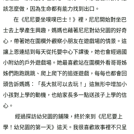
該怎麼做，因為生命都有能力找到出口。 
       在《尼尼要坐噗噗巴士！》裡，尼尼開始對坐巴
士去上學產生興趣，媽媽也藉著尼尼對幼兒園的好奇
心，帶著她在圍欄外觀察小朋友在遊戲場的情景。這
讓上恩連結到每天從托嬰中心下課後，她也會經過國
小附幼的戶外遊戲場。她最喜歡站在圍欄外看哥哥姊
姊們跑跑跳跳、爬上爬下的追逐遊戲，每每也都會回
頭告訴媽媽：「長大就可以去玩！」這無形中增加小
小孩對上學的動機，也給家長多一點送孩子上學的信
心。 
        經過探訪幼兒園的鋪陳，終於來到《尼尼要上
學！幼兒園的第一天》這天。我很喜歡故事裡不只呈