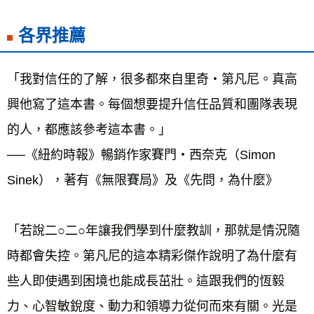
各界推薦
「我對信任的了解，很多都來自里奇‧第凡尼。真高
興他寫了這本書。每個想要提升信任品質和團隊表現
的人，都應該參考這本書。」 
──《紐約時報》暢銷作家賽門‧西奈克（Simon 
Sinek），著有《無限賽局》及《先問，為什麼》 
「若說二○二○年讓我們學到什麼教訓，那就是情況隨
時都會失控。第凡尼的這本精彩傑作說明了為什麼有
些人即使遇到困境也能成長茁壯。這跟我們的恆毅
力、心智敏銳度、動力和領導力從何而來有關。光是