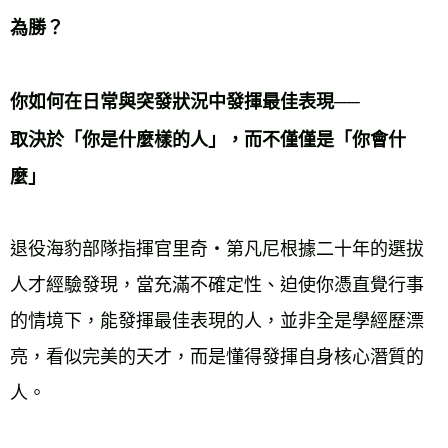
每筆NT$60，滿NT$799(含以上)免運費
為勝？ 
宅配
每筆NT$70，滿NT$799(含以上)免運費
你如何在日常與突發狀況中發揮最佳表現── 
離島宅配
取決於「你是什麼樣的人」，而不僅僅是「你會什
每筆NT$200，滿NT$99,999(含以上)免運費
麼」
海外叢書運費
查看運費
雜誌海外運費
查看運費
退役海豹部隊指揮官里奇‧第凡尼根據二十年的選拔
數位商品海外免運
查看運費
人才經驗發現，當充滿不確定性、迫使你憑直覺行事
的情境下，能發揮最佳表現的人，並非全是學經歷漂
亮，看似完美的天才，而是懂得發揮自身核心潛質的
人。 