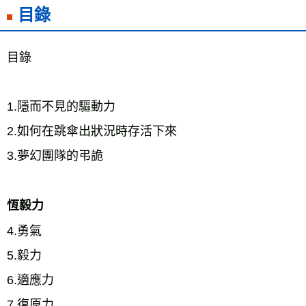
目錄
目錄 
1.隱而不見的驅動力 
2.如何在跳傘出狀況時存活下來 
3.夢幻團隊的弔詭 
恆毅力
4.勇氣 
5.毅力 
6.適應力 
7.復原力 