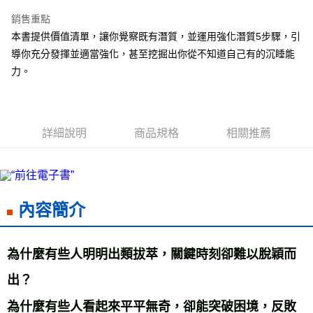
LINE Pay
銷售重點
Apple Pay
本書提供價值清單，讓你覺察既有潛質，並運用強化潛質5步驟，引
導你充分發揮並適當強化，甚至挖掘出你從不知道自己有的沉睡能
街口支付
力。
悠遊付
ATM付款
詳細說明
商品規格
相關推薦
運送方式
全家取貨付款
每筆NT$50，滿NT$499(含以上)免運費
內容簡介
付款後全家取貨
每筆NT$50，滿NT$499(含以上)免運費
為什麼有些人明明出類拔萃，關鍵時刻卻難以脫穎而
7-11取貨付款
每筆NT$60，滿NT$799(含以上)免運費
出？ 
付款後7-11取貨
為什麼有些人看起來平平無奇，卻能突破困境，反敗