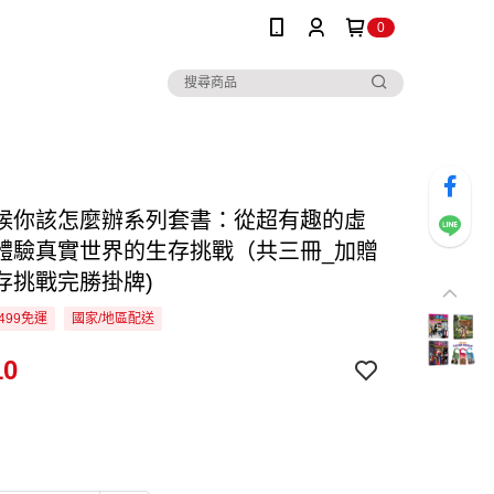
0
候你該怎麼辦系列套書：從超有趣的虛
體驗真實世界的生存挑戰（共三冊_加贈
存挑戰完勝掛牌)
499免運
國家/地區配送
10