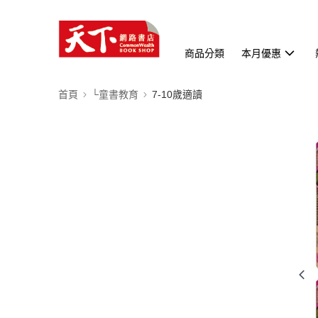
商品分類
本月優惠
首頁
└童書教育
7-10歲適讀