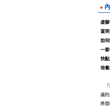
虛擬
當突
如何
一套
快點
培養
　「
議的
將面