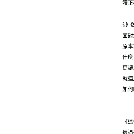
讀正
◎《
面對
原本
什麼
更讓
就連
如何
《這
遭遇