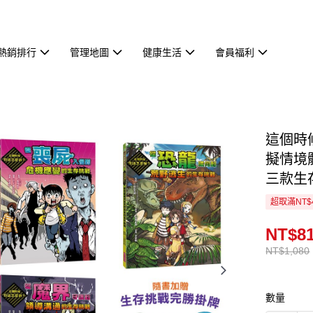
熱銷排行
管理地圖
健康生活
會員福利
這個時
擬情境
三款生
超取滿NT$
NT$8
NT$1,080
數量