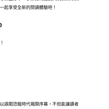
一起享受全新的閱讀體驗吧！ 
》 
！ 
以誤闖恐龍時代揭開序幕，不但能讓讀者