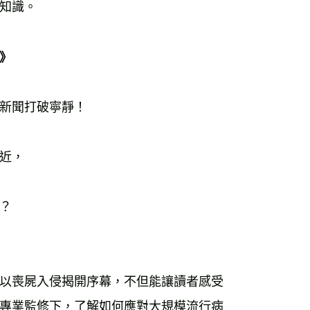
知識。 
》 
新聞打破寧靜！ 
近， 
？ 
以喪屍入侵揭開序幕，不但能讓讀者感受
專業監修下，了解如何應對大規模流行病