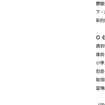
體驗
下，
新的
◎《
遇到
誰說
小學
但是
取得
當傳