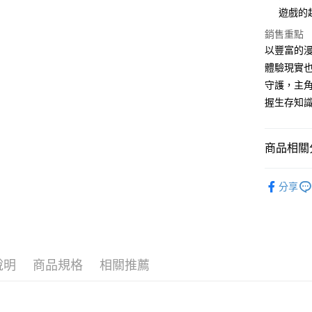
遊戲的
銷售重點
運送方式
以豐富的
全家取貨
體驗現實
每筆NT$5
守護，主
握生存知
付款後全
每筆NT$5
商品相關分
7-11取貨
每筆NT$6
└童書教育
分享
付款後7-1
❚ 紙本書
每筆NT$6
最新出版
宅配
└童書教育
每筆NT$7
說明
商品規格
相關推薦
套書一次
離島宅配
每筆NT$2