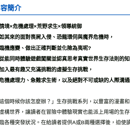
內容簡介
海外叢書
雜誌海外
情境×危機處理×荒野求生×領導統御 
數位商品
如其來的面對喪屍入侵、恐龍環伺與魔界危機時， 
臨機應變、做出正確判斷並化險為夷呢? 
從能同時體驗遊戲闖關並認真思考真實世界生存法則的知
加入最有趣又充滿挑戰的虛擬生存挑戰， 
危機處理力、急難求生術，以及絕對不可或缺的人際溝通
這個時候你該怎麼辦？」生存挑戰系列，以豐富的漫畫和
虛構世界，讓讀者在冒險中體驗現實也能派上用場的生存
臨各種突發狀況。在給讀者提供A或B兩種選擇後，迫使