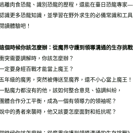
逃離肉食恐龍、識別恐龍的歷程，還能在臺日恐龍專家—
認識更多恐龍知識，並學習在野外求生的必備常識和工具
閱讀體驗吧！ 
這個時候你該怎麼辦：從魔界守護到領導溝通的生存挑戰
衝突需要調解時，你該怎麼辦？ 
一定要身經百戰才能當上魔王？ 
五年級的魔男，突然被傳送至魔界，還不小心當上魔王！
一點魔力都沒有的他，該如何整合意見、協調糾紛， 
團體合作分工平衡，成為一個有領導力的領袖呢？ 
說中的勇者來襲時，他又該要怎麼面對和抵抗呢？ 