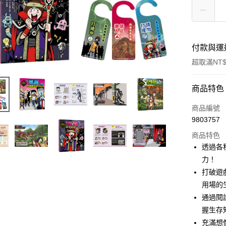
付款與運
超取滿NT$
付款方式
商品特色
信用卡一
商品編號
9803757
超商取貨
商品特色
LINE Pay
透過各
力！
Apple Pay
打破遊
街口支付
用場的
通過閱
悠遊付
握生存
ATM付款
充滿想