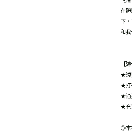
《這
在體
下，
和我
【這
★透
★打
★通
★充
◎本