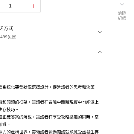
清除
紀錄
送方式
499免運
次付款
付款
種系統化突發狀況選擇設計，促進讀者的思考和決策
戲和閱讀的框架，讓讀者在冒險中體驗現實中也能派上
生存技巧。
讀正確答案的解說，讓讀者在享受攻略樂趣的同時，掌
知識。
像力的虛構世界，帶領讀者透過閱讀就能感受虛擬生存