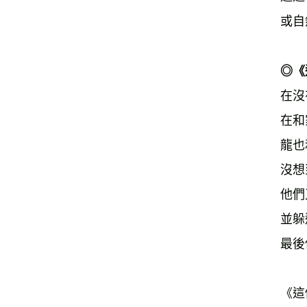
或自
◎《
在沒
在和
龍也
沒想
他們
並躲
最後
《這