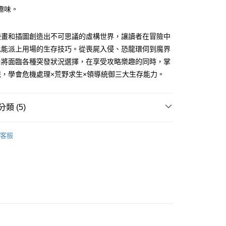
趣味。
漫畫和插圖創造出不可思議的虛構世界，讓讀者在冒險中
付款
也能派上用場的生存技巧。從喪屍入侵、恐龍環伺到魔界
0，滿NT$499(含以上)免運費
角將面臨各種突發狀況選擇，在享受攻略樂趣的同時，掌
識，學會危機處理×荒野求生×領導統御三大生存能力。
家取貨
0，滿NT$499(含以上)免運費
類 (5)
付款
0，滿NT$799(含以上)免運費
7-10歲適讀
客服
1取貨
籍
0，滿NT$799(含以上)免運費
週三親子共學日
0，滿NT$799(含以上)免運費
收藏
00，滿NT$99,999(含以上)免運費