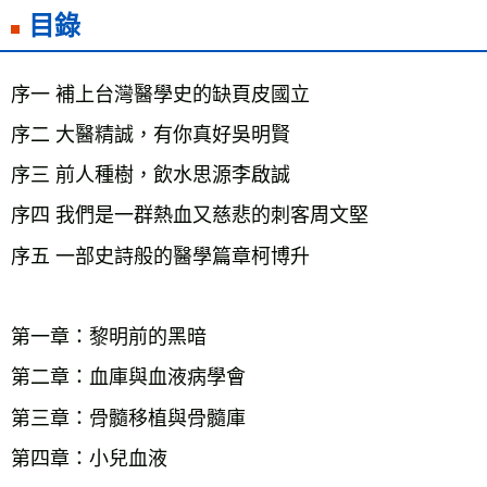
目錄
序一 補上台灣醫學史的缺頁皮國立
序二 大醫精誠，有你真好吳明賢
序三 前人種樹，飲水思源李啟誠
序四 我們是一群熱血又慈悲的刺客周文堅
序五 一部史詩般的醫學篇章柯博升
第一章：黎明前的黑暗
第二章：血庫與血液病學會
第三章：骨髓移植與骨髓庫
第四章：小兒血液