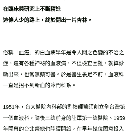
宅配
在臨床與研究上不斷精進
每筆NT$70，滿NT$799(含以上)免運費
這條人少的路上，終於開出一片杏林。
離島宅配
每筆NT$200，滿NT$99,999(含以上)免運費
海外叢書運費
查看運費
俗稱「血癌」的白血病早年是令人聞之色變的不治之
症，還有各種神祕的血液病，不但檢查困難，就算診
斷出來，也常無藥可醫。於是醫生裹足不前，血液科
1951年，台大醫院內科部的劉禎輝醫師創立全台灣第
一個血液科，隨後三總前身的陸軍第一總醫院、1959
年開幕的台北榮總也陸續開設，在早年幾位願意投入