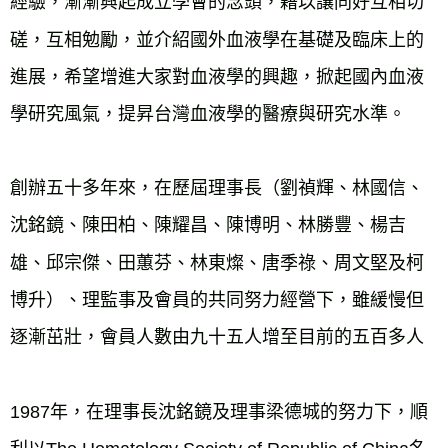
經驗，漸漸興起成立學會的念頭，藉以讓同好互相切
磋，互相勉勵，並介紹國外血液學在基礎及臨床上的
進展，希望增進大家對血液學的興趣，掀起國內血液
創辦五十多年來，在歷屆理事長（劉禎輝、林國信、
沈銘鏡、陳田柏、陳耀昌、陳博明、林勝豐、楊吉
雄、邱宗傑、田蕙芬、林東燦、唐季祿、周文堅及柯
博升）、理監事及會員的共同努力經營下，雖緩慢但
1987年，在理事長沈銘鏡及理事梁德城的努力下，順