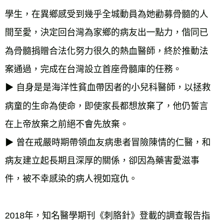
學生，在異鄉感受到幾乎全城動員為她勸募骨髓的人
間至愛，決定回台灣為家鄉的病友出一點力，偕同已
為骨髓捐贈合法化努力很久的熱血醫師，終於推動法
案通過，完成在台灣設立首座骨髓庫的任務。
▶︎ 
自身是是海洋性貧血帶因者的小兒科醫師，以拯救
病童的生命為使命，即使家長都想放棄了，他仍誓言
在上帝放棄之前絕不會先放棄。
▶︎ 
曾在戒嚴時期帶領血友病患者冒險陳情的仁醫，和
病友建立起長期且深厚的關係，卻因為藥害愛滋事
2018年，知名醫學期刊《刺胳針》登載的調查報告指