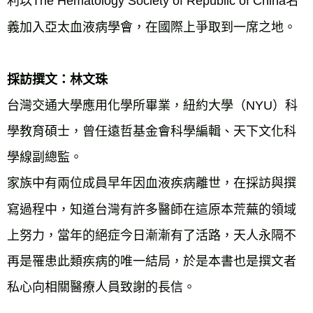
利以The Hematology Society of Republic of China名
義加入亞太血液病學會，在國際上爭取到一席之地。
採訪撰文：林文珠
台灣交通大學應用化學所畢業，紐約大學（NYU）科
學教育碩士，曾任遠哲基金會科學編輯、天下文化科
學線副總監。
家族中有兩位成員早年因血液疾病離世，在採訪與撰
寫過程中，知道台灣有許多醫師在這原本荒蕪的領域
上努力，當年的絕症今日漸漸有了活路，天人永隔不
再是罹患此類疾病的唯一結局，於是本書也是撰文者
私心向相關醫療人員致謝的長信。