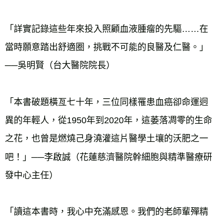
「詳實記錄這些年來投入照顧血液腫瘤的先驅……在
當時願意踏出舒適圈，挑戰不可能的良醫及仁醫。」
──吳明賢（台大醫院院長）
「本書破題橫亙七十年，三位同樣罹患血癌卻命運迥
異的年輕人，從1950年到2020年，這萎落凋零的生命
之花，也曾是燃燒己身澆灌這片醫學土壤的沃肥之一
吧！」──李啟誠（花蓮慈濟醫院幹細胞與精準醫療研
發中心主任）
「讀這本書時，我心中充滿感恩。我們的老師輩殫精