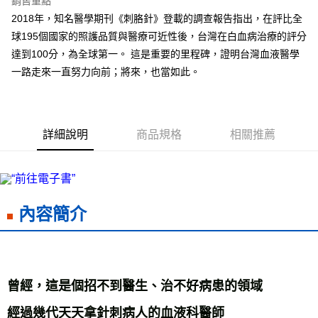
銷售重點
Apple Pay
2018年，知名醫學期刊《刺胳針》登載的調查報告指出，在評比全
球195個國家的照護品質與醫療可近性後，台灣在白血病治療的評分
街口支付
達到100分，為全球第一。 這是重要的里程碑，證明台灣血液醫學
悠遊付
一路走來一直努力向前；將來，也當如此。
ATM付款
運送方式
詳細說明
商品規格
相關推薦
全家取貨付款
每筆NT$50，滿NT$499(含以上)免運費
付款後全家取貨
內容簡介
每筆NT$50，滿NT$499(含以上)免運費
7-11取貨付款
每筆NT$60，滿NT$799(含以上)免運費
曾經，這是個招不到醫生、治不好病患的領域
付款後7-11取貨
每筆NT$60，滿NT$799(含以上)免運費
經過幾代天天拿針刺病人的血液科醫師