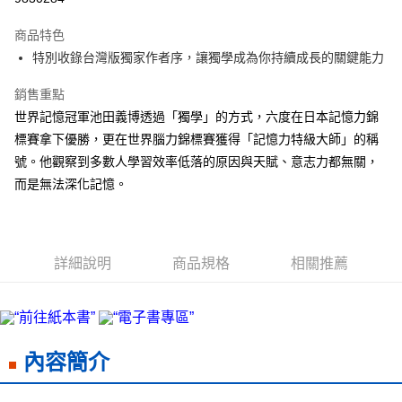
Apple Pay
商品特色
街口支付
特別收錄台灣版獨家作者序，讓獨學成為你持續成長的關鍵能力
悠遊付
銷售重點
世界記憶冠軍池田義博透過「獨學」的方式，六度在日本記憶力錦
ATM付款
標賽拿下優勝，更在世界腦力錦標賽獲得「記憶力特級大師」的稱
號。他觀察到多數人學習效率低落的原因與天賦、意志力都無關，
運送方式
而是無法深化記憶。
宅配
每筆NT$70，滿NT$799(含以上)免運費
數位商品免運
詳細說明
商品規格
相關推薦
免運費
數位商品離島免運
免運費
內容簡介
離島宅配
每筆NT$200，滿NT$99,999(含以上)免運費