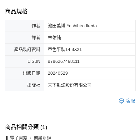
商品規格
作者
池田義博 Yoshihiro Ikeda
譯者
林佑純
產品裝訂資料
單色平裝14.8X21
EISBN
9786267468111
出版日期
20240529
出版社
天下雜誌股份有限公司
客服
商品相關分類 (1)
❚ 電子書籍
商業財經