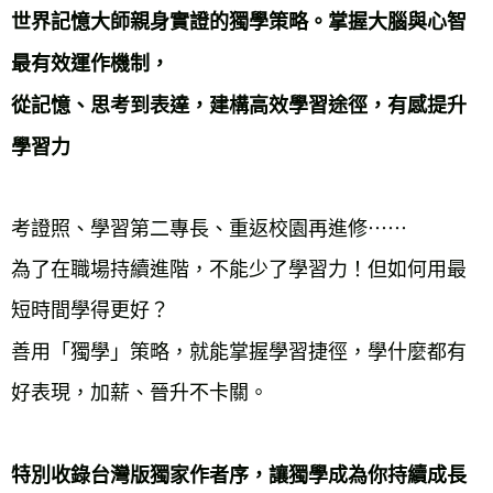
世界記憶大師親身實證的獨學策略。掌握大腦與心智
海外叢書運費
查看運費
最有效運作機制，
雜誌海外運費
查看運費
從記憶、思考到表達，建構高效學習途徑，有感提升
數位商品海外免運
查看運費
學習力
考證照、學習第二專長、重返校園再進修⋯⋯
為了在職場持續進階，不能少了學習力！但如何用最
短時間學得更好？
善用「獨學」策略，就能掌握學習捷徑，學什麼都有
好表現，加薪、晉升不卡關。
特別收錄台灣版獨家作者序，讓獨學成為你持續成長