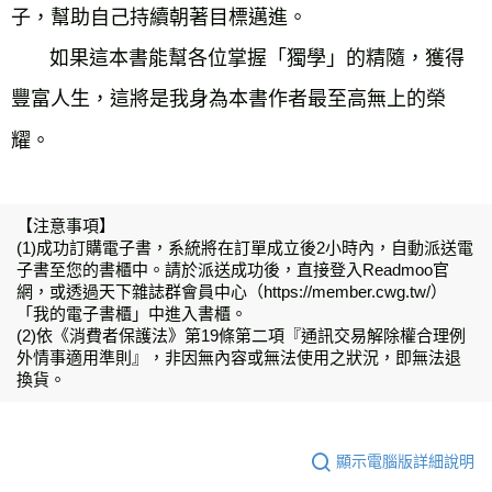
子，幫助自己持續朝著目標邁進。
如果這本書能幫各位掌握「獨學」的精隨，獲得
豐富人生，這將是我身為本書作者最至高無上的榮
耀。
【注意事項】
(1)成功訂購電子書，系統將在訂單成立後2小時內，自動派送電
子書至您的書櫃中。請於派送成功後，直接登入Readmoo官
網，或透過天下雜誌群會員中心（https://member.cwg.tw/）
「我的電子書櫃」中進入書櫃。
(2)依《消費者保護法》第19條第二項『通訊交易解除權合理例
外情事適用準則』，非因無內容或無法使用之狀況，即無法退
換貨。
顯示電腦版詳細說明