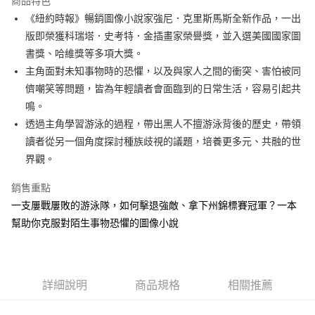
商品特色
Apple Pay
《紐約時報》暢銷圖像小說家強尼．克里斯馬斯全新作品，一出
版即榮獲科瑞塔．史考特．金插畫家榮譽獎，並入選美國國家圖
街口支付
書獎、哈維獎等多項大獎。
悠遊付
主角面對未知事物時的恐懼，以及與家人之間的衝突、害怕被同
儕嘲笑等問題，皆為年輕讀者會面臨到的日常生活，容易引起共
ATM付款
鳴。
透過主角學習游泳的過程，帶出黑人不擅游泳背後的歷史，帶領
運送方式
讀者從另一個角度探討種族歧視的議題，培養更多元、共融的世
全家取貨付款
界觀。
每筆NT$50，滿NT$499(含以上)免運費
銷售重點
付款後全家取貨
一支屢戰屢敗的游泳隊，如何擊退強敵、拿下州錦標賽冠軍？一本
每筆NT$50，滿NT$499(含以上)免運費
幫助你克服對陌生事物恐懼的圖像小說
7-11取貨付款
每筆NT$60，滿NT$799(含以上)免運費
詳細說明
商品規格
相關推薦
付款後7-11取貨
每筆NT$60，滿NT$799(含以上)免運費