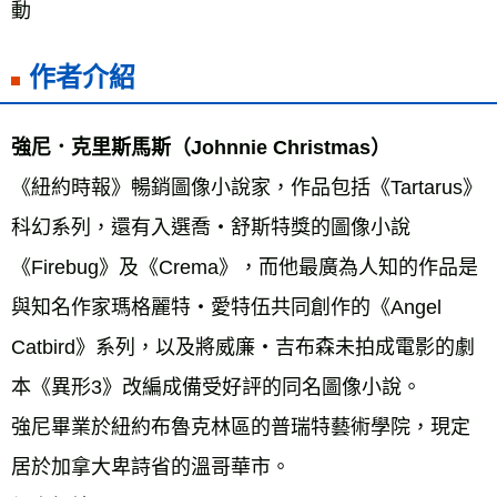
動
作者介紹
強尼．克里斯馬斯（Johnnie Christmas） 
《紐約時報》暢銷圖像小說家，作品包括《Tartarus》
科幻系列，還有入選喬‧舒斯特獎的圖像小說
《Firebug》及《Crema》，而他最廣為人知的作品是
與知名作家瑪格麗特‧愛特伍共同創作的《Angel 
Catbird》系列，以及將威廉‧吉布森未拍成電影的劇
本《異形3》改編成備受好評的同名圖像小說。 
強尼畢業於紐約布魯克林區的普瑞特藝術學院，現定
居於加拿大卑詩省的溫哥華市。 