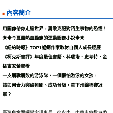
宅配
內容簡介
每筆NT$70，滿NT$799(含以上)免運費
離島宅配
用圖像帶你走遍世界，勇敢克服對陌生事物的恐懼！ 
每筆NT$200，滿NT$99,999(含以上)免運費
☀☀今夏最熱血勵志的運動圖像小說☀☀ 
海外叢書運費
查看運費
《紐約時報》TOP1暢銷作家取材自個人成長經歷 
雜誌海外運費
查看運費
《柯克斯書評》年度最佳書籍、科瑞塔．史考特．金
數位商品海外免運
查看運費
插畫家榮譽獎 
一支屢戰屢敗的游泳隊，一個懼怕游泳的女孩， 
該如何合力突破難關、成功晉級，拿下州錦標賽冠
軍？ 
臺灣兒童閱讀學會理事長　徐永康｜中華奧會教育委