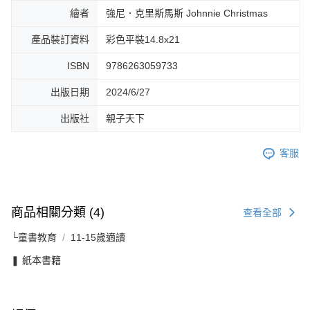
繪者
強尼．克里斯馬斯 Johnnie Christmas
產品裝訂資料
彩色平裝14.8x21
ISBN
9786263059733
出版日期
2024/6/27
出版社
親子天下
客服
商品相關分類 (4)
查看全部
└童書教育
11-15歲適讀
❚ 紙本書籍