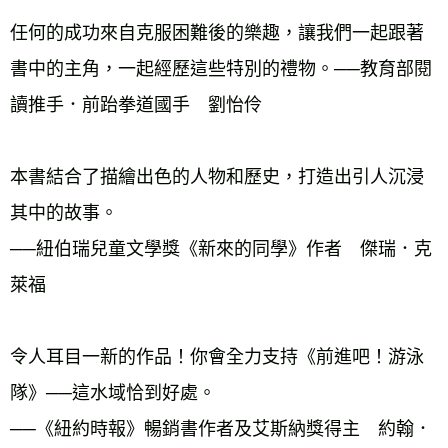
任何的成功來自克服困難後的樂趣，讓我們一起跟著
書中的主角，一起經歷這些特別的禮物。──教育部閱
讀推手．前跆拳道國手　劉怡伶 
本書結合了描繪出色的人物和歷史，打造出引人沉浸
其中的故事。 
──紐伯瑞兒童文學獎《新來的同學》作者　傑瑞．克
萊福 
令人耳目一新的作品！你會全力支持《前進吧！游泳
隊》──這水域恰到好處。 
──《紐約時報》暢銷書作者及艾斯納獎得主　約翰．