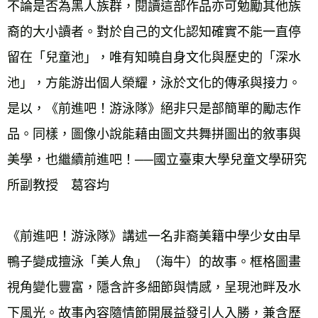
不論是否為黑人族群，閱讀這部作品亦可勉勵其他族
裔的大小讀者。對於自己的文化認知確實不能一直停
留在「兒童池」，唯有知曉自身文化與歷史的「深水
池」，方能游出個人榮耀，泳於文化的傳承與接力。
是以，《前進吧！游泳隊》絕非只是部簡單的勵志作
品。同樣，圖像小說能藉由圖文共舞拼圖出的敘事與
美學，也繼續前進吧！──國立臺東大學兒童文學研究
所副教授　葛容均 
《前進吧！游泳隊》講述一名非裔美籍中學少女由旱
鴨子變成擅泳「美人魚」（海牛）的故事。框格圖畫
視角變化豐富，隱含許多細節與情感，呈現池畔及水
下風光。故事內容隨情節開展益發引人入勝，兼含歷