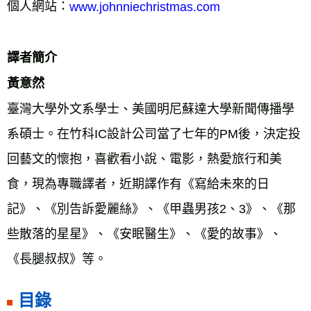
個人網站：
www.johnniechristmas.com 
譯者簡介 
黃意然 
臺灣大學外文系學士、美國明尼蘇達大學新聞傳播學
系碩士。在竹科IC設計公司當了七年的PM後，決定投
回藝文的懷抱，喜歡看小說、電影，熱愛旅行和美
食，現為專職譯者，近期譯作有《寫給未來的日
記》、《別告訴愛麗絲》、《甲蟲男孩2、3》、《那
些散落的星星》、《安眠醫生》、《愛的故事》、
《長腿叔叔》等。 
目錄