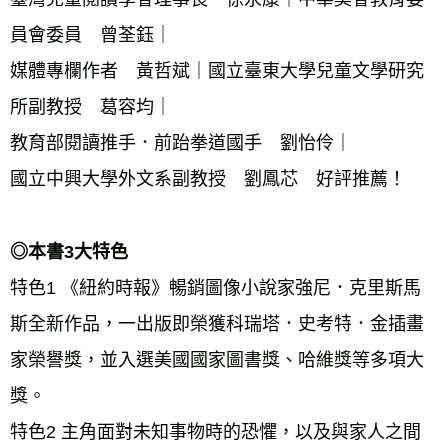
員會委員　曾荃鈺｜ 
媒體專欄作者　黃哲斌｜國立臺東大學兒童文學研究
所副教授　葛容均｜ 
教育部閱讀推手．前跆拳道國手　劉怡伶｜ 
國立中興大學外文系副教授　劉鳳芯　好評推薦！ 
◎本書3大特色 
特色1 《紐約時報》暢銷圖像小說家強尼．克里斯馬
斯全新作品，一出版即榮獲科瑞塔．史考特．金插畫
家榮譽獎，並入選美國國家圖書獎、哈維獎等多項大
獎。 
特色2 主角面對未知事物時的恐懼，以及與家人之間