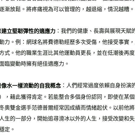
逐漸放鬆。將疼痛視為可以管理的，越退縮，情況越糟。
：我們的健康、長壽與展現天賦
意建立堅韌彈性的適應力
動力。例：網球名將費德勒經歷多次受傷，他接受事實，
方式。他的職業生涯比其他運動員更長，並在低潮後再度
面臨變動時擁有絕佳適應力。 
：人們經常過度依賴自身扮演
養像水一樣流動的自我概念
），藉此獲得肯定。若能整合多個身份認同，即使在某個
冬奧雙金選手范德普爾經常因成績而情緒起伏。以前他將
人生的一部分，開始追尋滑冰以外的人生，接受改變和失
穩定。 