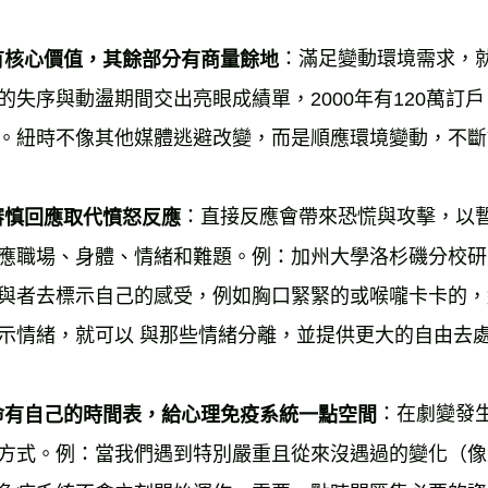
：滿足變動環境需求，
有核心價值，其餘部分有商量餘地
的失序與動盪期間交出亮眼成績單，2000年有120萬訂戶
。紐時不像其他媒體逃避改變，而是順應環境變動，不斷
：直接反應會帶來恐慌與攻擊，以
審慎回應取代憤怒反應
應職場、身體、情緒和難題。例：加州大學洛杉磯分校研
與者去標示自己的感受，例如胸口緊緊的或喉嚨卡卡的，
示情緒，就可以 與那些情緒分離，並提供更大的自由去處
：在劇變發
命有自己的時間表，給心理免疫系統一點空間
方式。例：當我們遇到特別嚴重且從來沒遇過的變化（像