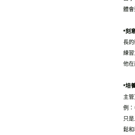
體會
*刻
長的
練習
他在
*培
主管
例：
只是
鬆和