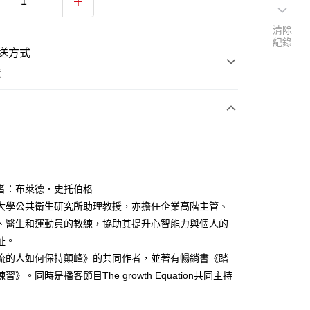
清除
紀錄
送方式
費
次付款
者：布萊德．史托伯格
大學公共衛生研究所助理教授，亦擔任企業高階主管、
、醫生和運動員的教練，協助其提升心智能力與個人的
祉。
流的人如何保持顛峰》的共同作者，並著有暢銷書《踏
習》。同時是播客節目The growth Equation共同主持