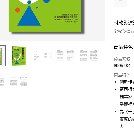
付款與運
宅配免運
付款方式
商品特色
信用卡一
商品編號
9905284
LINE Pay
商品特色
Apple Pay
關於作
密西根
街口支付
創業家
悠遊付
整體福
為《一
ATM付款
實感的練
人
運送方式