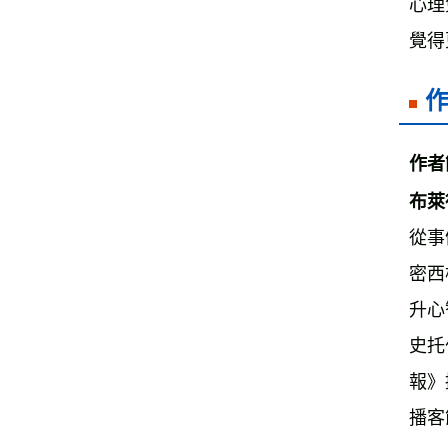
心理
覺得
作者
布萊德
從事
密西
升心
史托
報》
播客節