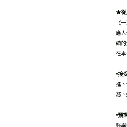
★從
《一
應人
續的
在本
*接
進。
務。
*預
醫學