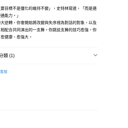
主要目標不是僵化的維持不變」，史特林寫道，「而是適
變通能力。」
0，滿NT$799(含以上)免運費
的大逆轉，你會開始將改變與失序視為對話的對象，以及
免運
互相配合共同演出的一支舞。你跳這支舞的技巧愈強，你
、愈健康、愈強大。
離島免運
類 (1)
籍
健康/心靈
客服
00，滿NT$99,999(含以上)免運費
運費
查看運費
運費
查看運費
海外免運
查看運費