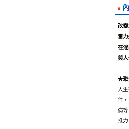
改變
奮力
在混
與人
★聚
人生
件，
病等
推力