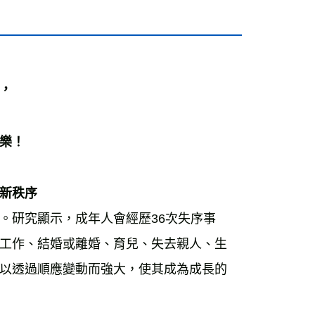
， 
 
樂！ 
新秩序 
。研究顯示，成年人會經歷36次失序事
工作、結婚或離婚、育兒、失去親人、生
以透過順應變動而強大，使其成為成長的