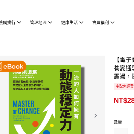
熱銷排行
管理地圖
健康生活
會員福利
【電子
養變通
震盪，
宅配免運費
NT$2
數量