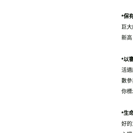
*保
巨大
新高
*以
活適
數參
你標
*生
好的