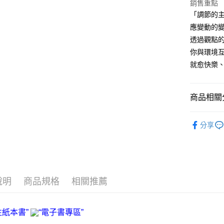
銷售重點
「調節的
宅配
應變動的
每筆NT$7
透過觀點
數位商品
你與環境
免運費
就愈快樂
數位商品
免運費
商品相關分
離島宅配
❚ 電子書
分享
每筆NT$2
海外叢書
雜誌海外
說明
商品規格
相關推薦
數位商品