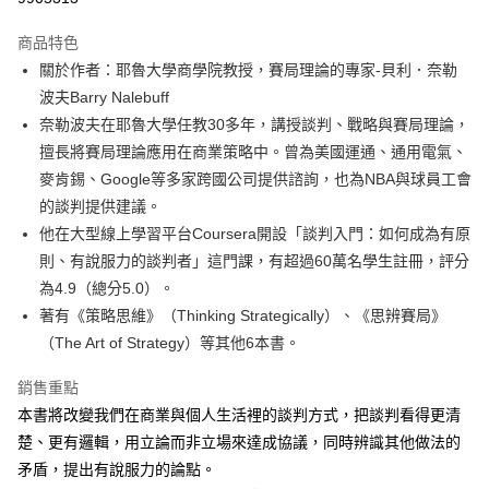
Apple Pay
商品特色
街口支付
關於作者：耶魯大學商學院教授，賽局理論的專家-貝利．奈勒
波夫Barry Nalebuff
悠遊付
奈勒波夫在耶魯大學任教30多年，講授談判、戰略與賽局理論，
ATM付款
擅長將賽局理論應用在商業策略中。曾為美國運通、通用電氣、
麥肯錫、Google等多家跨國公司提供諮詢，也為NBA與球員工會
運送方式
的談判提供建議。
他在大型線上學習平台Coursera開設「談判入門：如何成為有原
宅配
則、有說服力的談判者」這門課，有超過60萬名學生註冊，評分
每筆NT$70，滿NT$799(含以上)免運費
為4.9（總分5.0）。
數位商品免運
著有《策略思維》（Thinking Strategically）、《思辨賽局》
免運費
（The Art of Strategy）等其他6本書。
數位商品離島免運
銷售重點
免運費
本書將改變我們在商業與個人生活裡的談判方式，把談判看得更清
楚、更有邏輯，用立論而非立場來達成協議，同時辨識其他做法的
離島宅配
矛盾，提出有說服力的論點。
每筆NT$200，滿NT$99,999(含以上)免運費