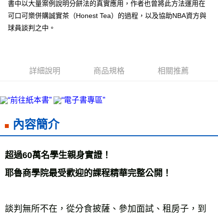
書中以大量案例說明分餅法的真實應用，作者也曾將此方法運用在
海外叢書運費
查看運費
可口可樂併購誠實茶（Honest Tea）的過程，以及協助NBA資方與
球員談判之中。
雜誌海外運費
查看運費
數位商品海外免運
查看運費
詳細說明
商品規格
相關推薦
內容簡介
超過60萬名學生親身實證！ 
耶魯商學院最受歡迎的課程精華完整公開！ 
談判無所不在，從分食披薩、參加面試、租房子，到