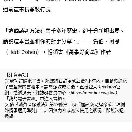
通前董事長兼執行長 
「這個談判方法有兩千多年歷史，卻十分新穎出眾。
請讀這本書並和你的對手分享。」——賀伯．柯恩
（Herb Cohen），暢銷書《萬事好商量》作者
【注意事項】
(1)成功訂購電子書，系統將在訂單成立後2小時內，自動派送電
子書至您的書櫃中。請於派送成功後，直接登入Readmoo官
網，或透過天下雜誌群會員中心（https://member.cwg.tw/）
「我的電子書櫃」中進入書櫃。
(2)依《消費者保護法》第19條第二項『通訊交易解除權合理例
外情事適用準則』，非因無內容或無法使用之狀況，即無法退
換貨。