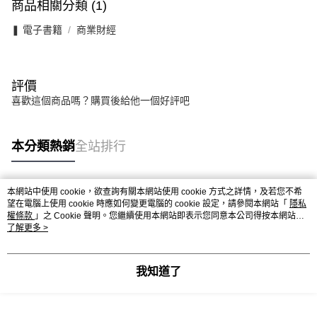
商品相關分類 (1)
❚ 電子書籍
商業財經
評價
喜歡這個商品嗎？購買後給他一個好評吧
本分類熱銷
全站排行
本網站中使用 cookie，欲查詢有關本網站使用 cookie 方式之詳情，及若您不希
熱門標籤
望在電腦上使用 cookie 時應如何變更電腦的 cookie 設定，請參閱本網站「
隱私
權條款
」之 Cookie 聲明。您繼續使用本網站即表示您同意本公司得按本網站使
用條款之 Cookie 聲明使用 cookie。
了解更多 >
我知道了