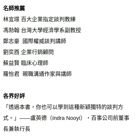
名師推薦 
林宜璟 百大企業指定談判教練 
馮勃翰 台灣大學經濟學系副教授 
鄭志豪  國際權威談判講師 
劉奕酉 企業行銷顧問 
蘇益賢 臨床心理師 
羅怡君  親職溝通作家與講師
各界好評 
「透過本書，你也可以學到這種新穎獨特的談判方
式。」——盧英德（Indra Nooyi），百事公司前董事
長兼執行長 